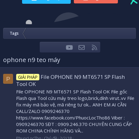
Tags
youtube
Liên hệ
RSS
Facebook
Twitter
ophone n9 teo máy
File OPHONE N9 MT6571 SP Flash
GIẢI PHÁP
P
Tool OK
File OPHONE N9 MT6571 SP Flash Tool OK File gốc
Flash qua Tool cứu máy treo logo,brick,dính virut..vv File
fix máy mã bảo vệ, mã riêng tư ok... ANH EM AI CẦN
CALL/ZALO 0909246370
https://www.facebook.com/PhuocLocTho86 Viber :
0909246370 SĐT : 0909.246.370 CHUYÊN CUNG CẤP
ROM CHINA CHÍNH HÃNG VÀ...
PhuocLocTho
Chủ đề
2/2/18