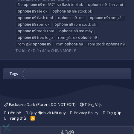
file
ophone
n9
mt6571 sp flash tool ok
ophone
n9
dính virut
ophone
n9
file ok
ophone
n9
file stock ok
ophone
n9
flash tool
ophone
n9
rom
ophone
n9
rom gốc
ophone
n9
rom ok
ophone
n9
rom stock ok
ophone
n9
stock rom
ophone
n9
teo
máy
ophone
n9
treo logo
rom gốc ok
ophone
n9
rom gốc
ophone
n9
rom
ophone
n9
rom stock
ophone
n9
Trả lời: 0
Diễn đàn:
CHINA MOBILE
Tags
Exclusive Dark (Parent-DO-NOT-EDIT)
Tiếng Việt
Liên hệ
Quy định và Nội quy
Privacy Policy
Trợ giúp
Trang chủ
R
S
S
4,349