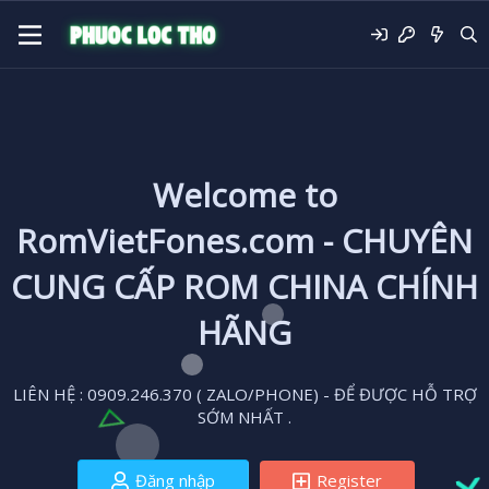
Welcome to
RomVietFones.com - CHUYÊN
CUNG CẤP ROM CHINA CHÍNH
HÃNG
LIÊN HỆ : 0909.246.370 ( ZALO/PHONE) - ĐỂ ĐƯỢC HỖ TRỢ
SỚM NHẤT .
Đăng nhập
Register