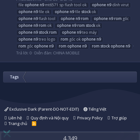
file
ophone
n9
mt6571 sp flash tool ok
ophone
n9
dính virut
ophone
n9
file ok
ophone
n9
file
stock
ok
ophone
n9
flash tool
ophone
n9
rom
ophone
n9
rom
gốc
ophone
n9
rom
ok
ophone
n9
rom
stock
ok
ophone
n9
stock
rom
ophone
n9
teo máy
ophone
n9
treo logo
rom
gốc ok
ophone
n9
rom
gốc
ophone
n9
rom
ophone
n9
rom
stock
ophone
n9
Trả lời: 0
Diễn đàn:
CHINA MOBILE
Tags
Exclusive Dark (Parent-DO-NOT-EDIT)
Tiếng Việt
Liên hệ
Quy định và Nội quy
Privacy Policy
Trợ giúp
Trang chủ
R
S
S
4,349