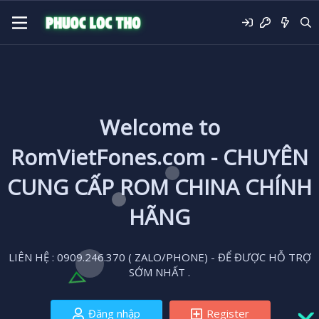
Welcome to
RomVietFones.com - CHUYÊN
CUNG CẤP ROM CHINA CHÍNH
HÃNG
LIÊN HỆ : 0909.246.370 ( ZALO/PHONE) - ĐỂ ĐƯỢC HỖ TRỢ
SỚM NHẤT .
Đăng nhập
Register