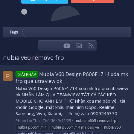
Tags
youtube
Liên hệ
RSS
Facebook
Twitter
nubia v60 remove frp
Nubia V60 Design P606F1714 xóa mk
GIẢI PHÁP
P
frp qua utraview ok
Nubia V60 Design P606F1714 xóa mk frp qua utraview
ok NHẬN LÀM QUA TEAMVIEW TẤT CẢ CÁC KÈO
MOBILE CHO ANH EM THỢ Nhận xoá mã bảo vệ , tài
khoản Google, mật khẩu màn hình Oppo, Realme,
Samsung, Vivo, Xiaomi,… liên hệ zalo 0909246370
PhuocLocTho
Chủ đề
9/12/25
nubia
p606f
remove
frp
nubia
p606f1714
nubia
p606f1714 mã bảo vệ
nubia
v60
nubia
v60
hand reset
nubia
v60
mã bảo vệ