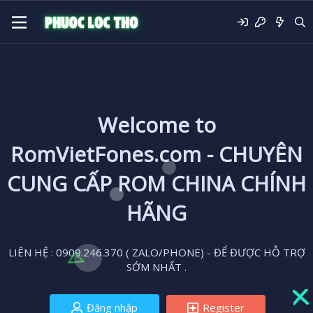
Welcome to
RomVietFones.com - CHUYÊN
CUNG CẤP ROM CHINA CHÍNH
HÃNG
LIÊN HỆ : 0909.246.370 ( ZALO/PHONE) - ĐỂ ĐƯỢC HỖ TRỢ
SỚM NHẤT .
Đăng nhập
Register