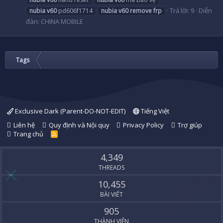
Trả lời: 9
Diễn
nubia
v60
pd606f1714
nubia
v60
remove
frp
đàn:
CHINA MOBILE
Tags
Exclusive Dark (Parent-DO-NOT-EDIT)
Tiếng Việt
Liên hệ
Quy định và Nội quy
Privacy Policy
Trợ giúp
Trang chủ
R
S
S
4,349
THREADS
10,455
BÀI VIẾT
905
THÀNH VIÊN