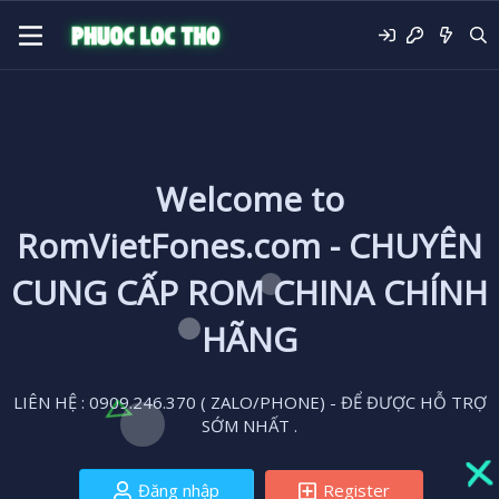
Welcome to
RomVietFones.com - CHUYÊN
CUNG CẤP ROM CHINA CHÍNH
HÃNG
LIÊN HỆ : 0909.246.370 ( ZALO/PHONE) - ĐỂ ĐƯỢC HỖ TRỢ
SỚM NHẤT .
Đăng nhập
Register