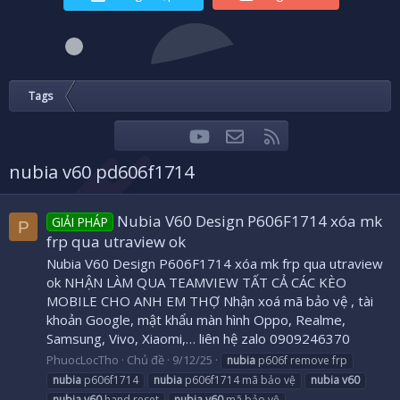
Tags
youtube
Liên hệ
RSS
Facebook
Twitter
nubia v60 pd606f1714
Nubia V60 Design P606F1714 xóa mk
GIẢI PHÁP
P
frp qua utraview ok
Nubia V60 Design P606F1714 xóa mk frp qua utraview
ok NHẬN LÀM QUA TEAMVIEW TẤT CẢ CÁC KÈO
MOBILE CHO ANH EM THỢ Nhận xoá mã bảo vệ , tài
khoản Google, mật khẩu màn hình Oppo, Realme,
Samsung, Vivo, Xiaomi,… liên hệ zalo 0909246370
PhuocLocTho
Chủ đề
9/12/25
nubia
p606f remove frp
nubia
p606f1714
nubia
p606f1714 mã bảo vệ
nubia
v60
nubia
v60
hand reset
nubia
v60
mã bảo vệ