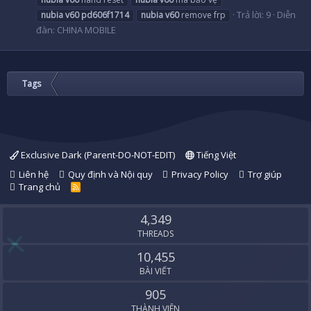
Trả lời: 9
Diễn
nubia
v60
pd606f1714
nubia
v60
remove frp
đàn:
CHINA MOBILE
Tags
Exclusive Dark (Parent-DO-NOT-EDIT)
Tiếng Việt
Liên hệ
Quy định và Nội quy
Privacy Policy
Trợ giúp
Trang chủ
R
S
S
4,349
THREADS
10,455
BÀI VIẾT
905
THÀNH VIÊN