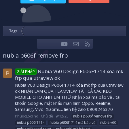
Tags
youtube
Liên hệ
RSS
Facebook
Twitter
nubia p606f remove frp
Nubia V60 Design P606F1714 xóa mk
GIẢI PHÁP
P
frp qua utraview ok
Nubia V60 Design P606F1714 xóa mk frp qua utraview
ok NHẬN LÀM QUA TEAMVIEW TẤT CẢ CÁC KÈO
MOBILE CHO ANH EM THỢ Nhận xoá mã bảo vệ , tài
khoản Google, mật khẩu màn hình Oppo, Realme,
Samsung, Vivo, Xiaomi,… liên hệ zalo 0909246370
PhuocLocTho
Chủ đề
9/12/25
nubia
p606f
remove
frp
nubia
p606f
1714
nubia
p606f
1714 mã bảo vệ
nubia
v60
nubia
v60 hand reset
nubia
v60 mã bảo vệ