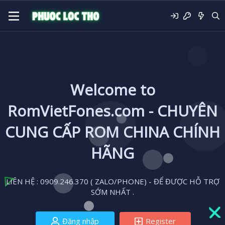
Welcome to
RomVietFones.com - CHUYÊN
CUNG CẤP ROM CHINA CHÍNH
HÃNG
LIÊN HỆ : 0909.246.370 ( ZALO/PHONE) - ĐỂ ĐƯỢC HỖ TRỢ
SỚM NHẤT .
Đăng nhập
Register