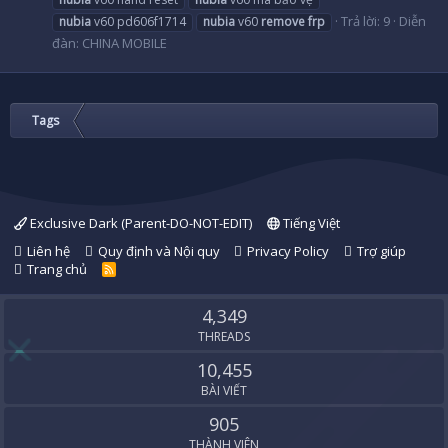
Trả lời: 9
Diễn
nubia
v60 pd606f1714
nubia
v60
remove
frp
đàn:
CHINA MOBILE
Tags
Exclusive Dark (Parent-DO-NOT-EDIT)
Tiếng Việt
Liên hệ
Quy định và Nội quy
Privacy Policy
Trợ giúp
Trang chủ
R
S
S
4,349
THREADS
10,455
BÀI VIẾT
905
THÀNH VIÊN