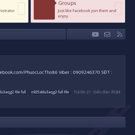
Groups
nistrator
Just like Facebook join them and
enjoy.
youtube
Liên hệ
RSS
Facebook
Twitter
book.com/PhuocLocTho86 Viber : 0909246370 SĐT :
Trả lời: 21
Diễn đàn:
ROM
lu3aqg2
file
full
n935sklu3aqg2
full
file