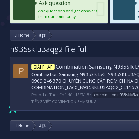
Ask question
Ask questions and get answers
from our community
Home
Tags
n935sklu3aqg2 file full
Combination Samsung N935Slk 
GIẢI PHÁP
P
Combination Samsung N935Slk LV3 N935SKLU3AQ
0909.246.370 CHUYÊN CUNG CẤP ROM CHINA C
COMBINATION_FA60_N935SKLU3AQG2_CL11670943
PhuocLocTho
Chủ đề
18/7/18
combination
n935sklu3a
TIẾNG VIỆT COMINATION SAMSUNG
Home
Tags