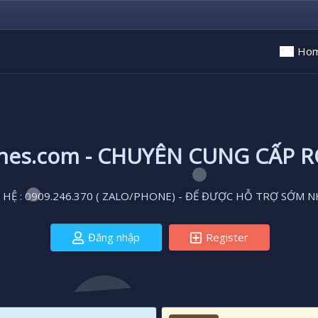
Ho
ones.com - CHUYÊN CUNG CẤP 
 HỆ : 0909.246.370 ( ZALO/PHONE) - ĐỂ ĐƯỢC HỖ TRỢ SỚM N
Đăng nhập
Register