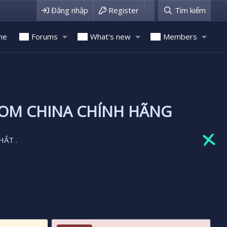
Đăng nhập
Register
Tìm kiếm
me
Forums
What's new
Members
ROM CHINA CHÍNH HÃNG
HẤT .