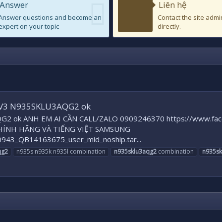
Answer
Liên hệ
Answer questions and become an
Contact the site admi
expert on your topic
directly.
LV3 N935SKLU3AQG2 ok
G2 ok ANH EM AI CẦN CALL/ZALO 0909246370 https://www.face
HÍNH HÃNG VÀ TIẾNG VIỆT SAMSUNG
_QB14163675_user_mid_noship.tar...
qg2
n935s n935k n935l combination
n935sklu3aqg2
combination
n935sk