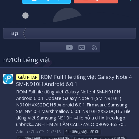
Tags
youtube
Liên hệ
RSS
Facebook
Twitter
n910h tiếng việt
ROM Full file tiếng việt Galaxy Note 4
GIẢI PHÁP
SM-N910H Android 6.0.1
ROM Full file tiếng việt Galaxy Note 4 SM-N910H
Android 6.0.1 Update Galaxy Note 4 (SM-N910H)
N910HXXS2DQH5 Android 6.0.1 Firmware Samsung
SM-N910H Marshmallow 6.0.1 N910HXXS2DQH5 File
tiếng việt Samsung N910H 4file hỗ trợ fix treo logo,
unbrick... ANH EM AI CẦN CALL/ZALO 0909246370...
Admin
Chủ đề
21/3/18
file
tiếng
việt
n910h
file
tiếng
việt
samsung
n910h
firmware samsung sm-
n910h