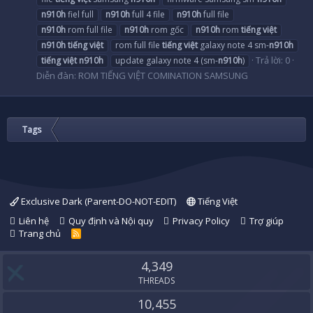
n910h
fiel full
n910h
full 4 file
n910h
full file
n910h
rom full file
n910h
rom gốc
n910h
rom
tiếng
việt
n910h
tiếng
việt
rom full file
tiếng
việt
galaxy note 4 sm-
n910h
Trả lời: 0
tiếng
việt
n910h
update galaxy note 4 (sm-
n910h
)
Diễn đàn:
ROM TIẾNG VIỆT COMINATION SAMSUNG
Tags
Exclusive Dark (Parent-DO-NOT-EDIT)
Tiếng Việt
Liên hệ
Quy định và Nội quy
Privacy Policy
Trợ giúp
Trang chủ
R
S
S
4,349
THREADS
10,455