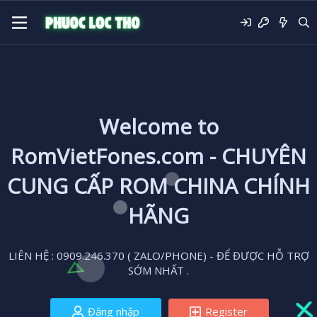
Welcome to
RomVietFones.com - CHUYÊN
CUNG CẤP ROM CHINA CHÍNH
HÃNG
LIÊN HỆ : 0909.246.370 ( ZALO/PHONE) - ĐỂ ĐƯỢC HỖ TRỢ
SỚM NHẤT .
Đăng nhập
Register