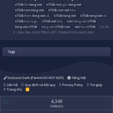
n750k
file
tieng
viet
n750k
rom
gốc
tieng
viet
n750k
rom
tieng
viet
n750k
rom
viet
hóa
n750k
them
tieng
viet
ok
n750k
tieng
viet
n750k
tieng
viet
ok
n750k
treo logo
n750k
viet
hóa
rom
tiếng việt
n750k
Trả lời:
tieng
viet
n750k
tiếng việt
n750k
rom
viet
hóa
n750k
0
Diễn đàn:
ROM TIẾNG VIỆT COMINATION SAMSUNG
Tags
Exclusive Dark (Parent-DO-NOT-EDIT)
Tiếng Việt
Liên hệ
Quy định và Nội quy
Privacy Policy
Trợ giúp
Trang chủ
R
S
S
4,349
THREADS