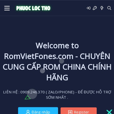
Welcome to
RomVietFones.com - CHUYÊN
CUNG CẤP ROM CHINA CHÍNH
HÃNG
LIÊN HỆ : 0909.246.370 ( ZALO/PHONE) - ĐỂ ĐƯỢC HỖ TRỢ
SỚM NHẤT .
Đăng nhập
Register