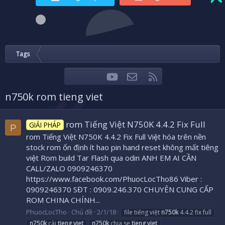
Tags
youtube
Liên hệ
RSS
Facebook
Twitter
n750k rom tieng viet
rom Tiếng Việt N750K 4.4.2 Fix Full
GIẢI PHÁP
P
rom Tiếng Việt N750K 4.4.2 Fix Full Việt hóa trên nền
stock rom ổn định ít hao pin hand reset không mất tiêng
việt Rom build Tar Flash qua odin ANH EM AI CẦN
CALL/ZALO 0909246370
https://www.facebook.com/PhuocLocTho86 Viber :
0909246370 SĐT : 0909.246.370 CHUYÊN CUNG CẤP
ROM CHINA CHÍNH...
PhuocLocTho
Chủ đề
2/1/18
file tiếng việt
n750k
4.4.2 fix full
n750k
cài
tieng
viet
n750k
chia se
tieng
viet