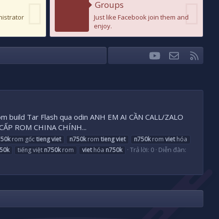
Groups
nistrator
Just like Facebook join them and
enjoy.
youtube
Liên hệ
RSS
Facebook
Twitter
iệt Rom build Tar Flash qua odin ANH EM AI CẦN CALL/ZALO
 CẤP ROM CHINA CHÍNH...
750k
rom gốc
tieng
viet
n750k
rom
tieng
viet
n750k
rom
viet
hóa
Trả lời: 0
Diễn đàn:
50k
tiếng việt
n750k
rom
viet
hóa
n750k