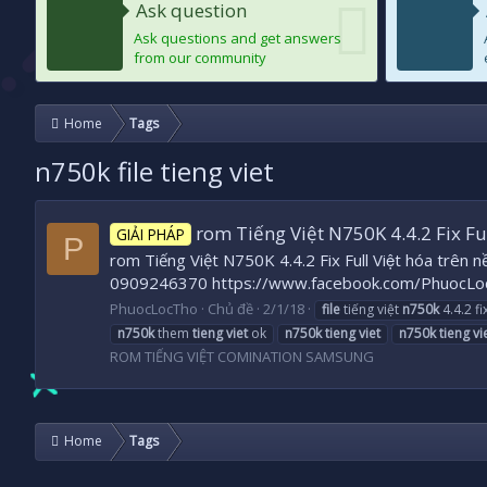
Ask question
Ask questions and get answers
from our community
Home
Tags
n750k file tieng viet
rom Tiếng Việt N750K 4.4.2 Fix Fu
GIẢI PHÁP
P
rom Tiếng Việt N750K 4.4.2 Fix Full Việt hóa trên
0909246370 https://www.facebook.com/PhuocLo
PhuocLocTho
Chủ đề
2/1/18
file
tiếng việt
n750k
4.4.2 fix
n750k
them
tieng
viet
ok
n750k
tieng
viet
n750k
tieng
vi
ROM TIẾNG VIỆT COMINATION SAMSUNG
Home
Tags