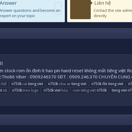
Answer
Liên hệ
Answer questions and become an
Contact the site admi
expert on your topic
directly.
ll
 nền stock rom ổn định ít hao pin hand reset không mất tiêng v
cTho86 Viber : 0909246370 SĐT : 0909.246.370 CHUYÊN CUNG
 full
n750k
cài
tieng
viet
n750k
chia se
tieng
viet
n750k
file
tieng
viet
n
et
ok
n750k
treo logo
n750k
viet
hóa
rom tiếng việt
n750k
tieng
viet
n7