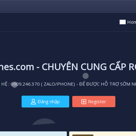
Ho
ones.com - CHUYÊN CUNG CẤP 
 HỆ : 0909.246.370 ( ZALO/PHONE) - ĐỂ ĐƯỢC HỖ TRỢ SỚM N
Đăng nhập
Register