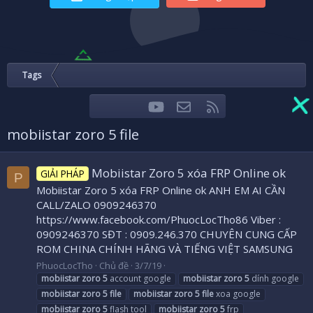
Tags
youtube
Liên hệ
RSS
Facebook
Twitter
mobiistar zoro 5 file
Mobiistar Zoro 5 xóa FRP Online ok
GIẢI PHÁP
P
Mobiistar Zoro 5 xóa FRP Online ok ANH EM AI CẦN
CALL/ZALO 0909246370
https://www.facebook.com/PhuocLocTho86 Viber :
0909246370 SĐT : 0909.246.370 CHUYÊN CUNG CẤP
ROM CHINA CHÍNH HÃNG VÀ TIẾNG VIỆT SAMSUNG
PhuocLocTho
Chủ đề
3/7/19
mobiistar
zoro
5
account google
mobiistar
zoro
5
dính google
mobiistar
zoro
5
file
mobiistar
zoro
5
file
xoa google
mobiistar
zoro
5
flash tool
mobiistar
zoro
5
frp