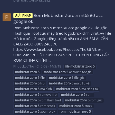
Diễn đàn:
CHINA MOBILE
Rom Mobiistar Zoro 5 mt6580 acc
GIẢI PHÁP
P
google ok
Rom Mobiistar Zoro 5 mt6580 acc google ok File gốc
Flash qua Tool cứu máy treo logo,brick,dính virut..vv File
Hỗ trợ xóa Google,riêng tư ok nếu có ANH EM AI CẦN
CALL/ZALO 0909246370
https://www.facebook.com/PhuocLocTho86 Viber :
0909246370 SĐT : 0909.246.370 CHUYÊN CUNG CẤP
ROM CHINA CHÍNH...
PhuocLocTho
Chủ đề
14/3/18
file
mobiistar
zoro
5
mobiistar
zoro
5
mobiistar
zoro
5
account google
mobiistar
zoro
5
file
mobiistar
zoro
5
file
gốc
mobiistar
zoro
5
frp
mobiistar
zoro
5
mã bảo vệ
mobiistar
zoro
5
mã hình
mobiistar
zoro
5
mã riêng tư
mobiistar
zoro
5
remove frp
mobiistar
zoro
5
rom
mobiistar
zoro
5
rom flash tool
mobiistar
zoro
5
rom gốc
mobiistar
zoro
5
rom stock
mobiistar
zoro
5
stock
mobiistar
zoro
5
xóa frp ok
rom
mobiistar
zoro
5