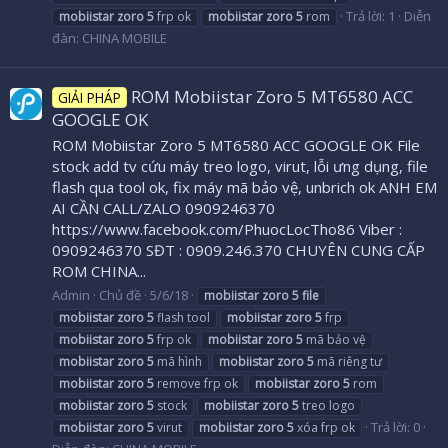
Trả lời: 1
Diễn
mobiistar
zoro
5
frp ok
mobiistar
zoro
5
rom
đàn:
CHINA MOBILE
ROM Mobiistar Zoro 5 MT6580 ACC
GIẢI PHÁP
GOOGLE OK
ROM Mobiistar Zoro 5 MT6580 ACC GOOGLE OK File
stock add tv cứu máy treo logo, virut, lỗi ưng dụng, file
flash qua tool ok, fix máy mã bảo vệ, unbrich ok ANH EM
AI CẦN CALL/ZALO 0909246370
https://www.facebook.com/PhuocLocTho86 Viber :
0909246370 SĐT : 0909.246.370 CHUYÊN CUNG CẤP
ROM CHINA...
Admin
Chủ đề
5/6/18
mobiistar
zoro
5
file
mobiistar
zoro
5
flash tool
mobiistar
zoro
5
frp
mobiistar
zoro
5
frp ok
mobiistar
zoro
5
mã bảo vệ
mobiistar
zoro
5
mã hình
mobiistar
zoro
5
mã riêng tư
mobiistar
zoro
5
remove frp ok
mobiistar
zoro
5
rom
mobiistar
zoro
5
stock
mobiistar
zoro
5
treo logo
Trả lời: 0
mobiistar
zoro
5
virut
mobiistar
zoro
5
xóa frp ok