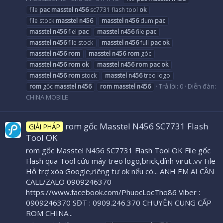
file
pac
masstel
n456
sc7731 flash tool
ok
file stock
masstel
n456
masstel
n456
dum
pac
masstel
n456
fiel
pac
masstel
n456
file
pac
masstel
n456
file stock
masstel
n456
full
pac
ok
masstel
n456
rom
masstel
n456
rom
góc
masstel
n456
rom
ok
masstel
n456
rom
pac
ok
masstel
n456
rom
stock
masstel
n456
treo logo
Trả lời: 0
Diễn đàn:
rom
gốc
masstel
n456
rom
masstel
n456
CHINA MOBILE
rom gốc Masstel N456 SC7731 Flash
GIẢI PHÁP
Tool OK
rom gốc Masstel N456 SC7731 Flash Tool OK File gốc
Flash qua Tool cứu máy treo logo,brick,dính virut..vv File
Hỗ trợ xóa Google,riêng tư ok nếu có... ANH EM AI CẦN
CALL/ZALO 0909246370
https://www.facebook.com/PhuocLocTho86 Viber :
0909246370 SĐT : 0909.246.370 CHUYÊN CUNG CẤP
ROM CHINA...