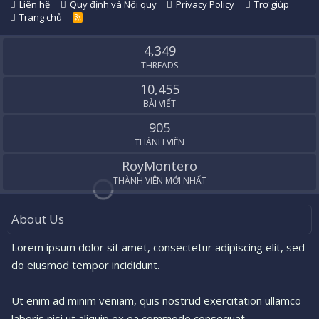
Liên hệ
Quy định và Nội quy
Privacy Policy
Trợ giúp
Trang chủ
R
S
S
4,349
THREADS
10,455
BÀI VIẾT
905
THÀNH VIÊN
RoyMontero
THÀNH VIÊN MỚI NHẤT
About Us
Lorem ipsum dolor sit amet, consectetur adipiscing elit, sed
do eiusmod tempor incididunt.
Ut enim ad minim veniam, quis nostrud exercitation ullamco
laboris nisi ut aliquip ex ea commodo consequat.