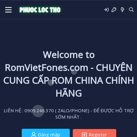
Welcome to
RomVietFones.com - CHUYÊN
CUNG CẤP ROM CHINA CHÍNH
HÃNG
LIÊN HỆ : 0909.246.370 ( ZALO/PHONE) - ĐỂ ĐƯỢC HỖ TRỢ
SỚM NHẤT .
Đăng nhập
Register