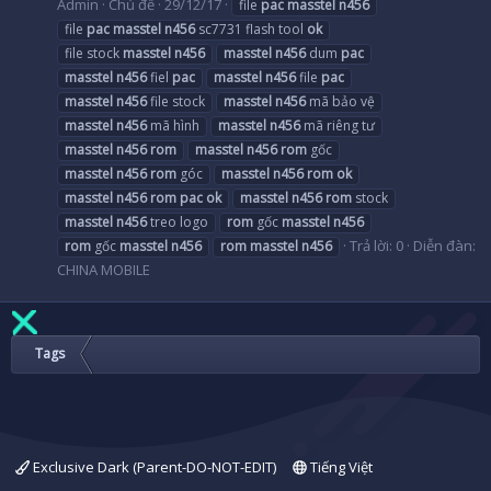
Admin
Chủ đề
29/12/17
file
pac
masstel
n456
file
pac
masstel
n456
sc7731 flash tool
ok
file stock
masstel
n456
masstel
n456
dum
pac
masstel
n456
fiel
pac
masstel
n456
file
pac
masstel
n456
file stock
masstel
n456
mã bảo vệ
masstel
n456
mã hình
masstel
n456
mã riêng tư
masstel
n456
rom
masstel
n456
rom
gốc
masstel
n456
rom
góc
masstel
n456
rom
ok
masstel
n456
rom
pac
ok
masstel
n456
rom
stock
masstel
n456
treo logo
rom
gốc
masstel
n456
Trả lời: 0
Diễn đàn:
rom
gốc
masstel
n456
rom
masstel
n456
CHINA MOBILE
Tags
Exclusive Dark (Parent-DO-NOT-EDIT)
Tiếng Việt