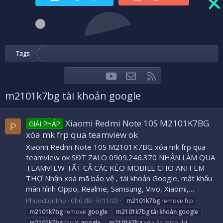
Tags
youtube
Liên hệ
RSS
Facebook
Twitter
m2101k7bg tài khoản google
Xiaomi Redmi Note 10S M2101K7BG
GIẢI PHÁP
P
xóa mk frp qua teamview ok
Xiaomi Redmi Note 10S M2101K7BG xóa mk frp qua
teamview ok SĐT ZALO 0909.246.370 NHẬN LÀM QUA
TEAMVIEW TẤT CẢ CÁC KÈO MOBILE CHO ANH EM
THỢ Nhận xoá mã bảo vệ , tài khoản Google, mật khẩu
màn hình Oppo, Realme, Samsung, Vivo, Xiaomi,…
PhuocLocTho
Chủ đề
5/11/22
m2101k7bg
remove frp
m2101k7bg
remove
google
m2101k7bg
tài
khoản
google
m2101k7bg
thoát
google
m2101k7bg
xóa ẩn micould