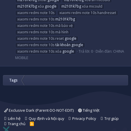
m2101k7bg
xóa
google
m2101k7bg
xóa micould
xiaomi redmi note 10s
xiaomi redmi note 10s handresset
xiaomi redmi note 10s
m2101k7bg
xiaomi redmi note 10s mã bảo vệ
xiaomi redmi note 10s mã hình
xiaomi redmi note 10s reset
google
xiaomi redmi note 10s
tài
khoản
google
Trả lời: 0
Diễn đàn:
CHINA
xiaomi redmi note 10s xóa
google
MOBILE
Tags
Exclusive Dark (Parent-DO-NOT-EDIT)
Tiếng Việt
Liên hệ
Quy định và Nội quy
Privacy Policy
Trợ giúp
Trang chủ
R
S