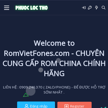
Welcome to
RomVietFones.com - CHUYÊN
CUNG CẤP ROM CHINA CHÍNH
HÃNG
LIÊN HỆ : 0909.246.370 ( ZALO/PHONE) - ĐỂ ĐƯỢC HỖ TRỢ
SỚM NHẤT .
Đăng nhập
Register