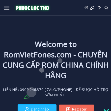
Welcome to
RomVietFones.com - CHUYÊN
CUNG CẤP ROM CHINA CHÍNH
HÃNG
LIÊN HỆ : 0909.246.370 ( ZALO/PHONE) - ĐỂ ĐƯỢC HỖ TRỢ
SỚM NHẤT .
Đăng nhập
Register