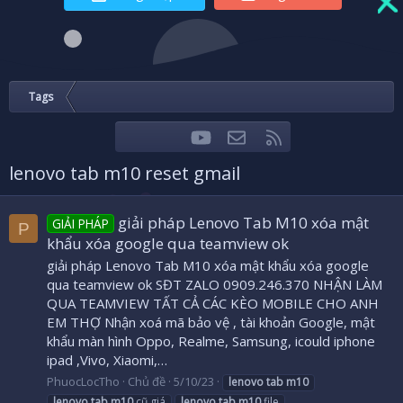
Tags
youtube
Liên hệ
RSS
Facebook
Twitter
lenovo tab m10 reset gmail
giải pháp Lenovo Tab M10 xóa mật
GIẢI PHÁP
P
khẩu xóa google qua teamview ok
giải pháp Lenovo Tab M10 xóa mật khẩu xóa google
qua teamview ok SĐT ZALO 0909.246.370 NHẬN LÀM
QUA TEAMVIEW TẤT CẢ CÁC KÈO MOBILE CHO ANH
EM THỢ Nhận xoá mã bảo vệ , tài khoản Google, mật
khẩu màn hình Oppo, Realme, Samsung, icould iphone
ipad ,Vivo, Xiaomi,…
PhuocLocTho
Chủ đề
5/10/23
lenovo
tab
m10
lenovo
tab
m10
cũ giá
lenovo
tab
m10
file