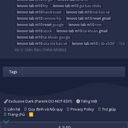
lenovo
tab
m10
frp
lenovo
tab
m10
giá bao nhiêu
lenovo
tab
m10
handresset
lenovo
tab
m10
mã bảo vệ
lenovo
tab
m10
remove frp
lenovo
tab
m10
reset
gmail
lenovo
tab
m10
reset
google
lenovo
tab
m10
rom
lenovo
tab
m10
stock
lenovo
tab
m10
tài khoản
gmail
lenovo
tab
m10
tài khoản google
Trả
lenovo
tab
m10
xóa mã bảo vệ
lenovo
tab
m10
| tb-x505f
lời: 0
Diễn đàn:
CHINA MOBILE
Tags
Exclusive Dark (Parent-DO-NOT-EDIT)
Tiếng Việt
Liên hệ
Quy định và Nội quy
Privacy Policy
Trợ giúp
Trang chủ
R
S
S
4,349