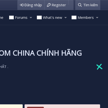
Đăng nhập
Register
Tìm kiếm
me
Forums
What's new
Members
ROM CHINA CHÍNH HÃNG
HẤT .