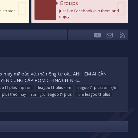
Groups
nistrator
Just like Facebook join them and
enjoy.
youtube
Liên hệ
RSS
Facebook
Twitter
fix máy mã bảo vệ, mã riêng tư ok... ANH EM AI CẦN
HUYÊN CUNG CẤP ROM CHINA CHÍNH...
oo
t1
plus
nap rom
leagoo
t1
plus
rom
leagoo
t1
plus
rom gốc
1
plus
treo
máy
rom gốc
leagoo
t1
plus
rom
leagoo
t1
plus