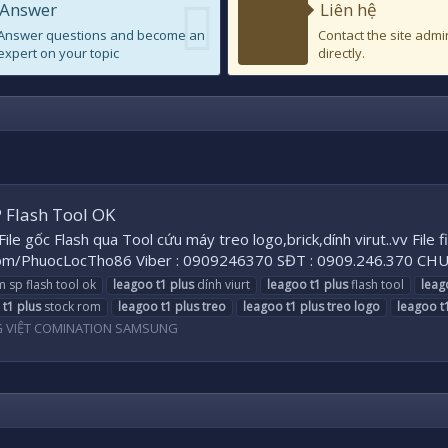
Answer
Liên hệ
Answer questions and become an
Contact the site admi
expert on your topic
directly.
 Flash Tool OK
 gốc Flash qua Tool cứu máy treo logo,brick,dính virut..vv File 
om/PhuocLocTho86 Viber : 0909246370 SĐT : 0909.246.370 C
sp flash tool ok
leagoo
t1
plus
dính viurt
leagoo
t1
plus
flash tool
leag
t1
plus
stock rom
leagoo
t1
plus
treo
leagoo
t1
plus
treo
logo
leagoo
t
G VIỆT COMINATION SAMSUNG