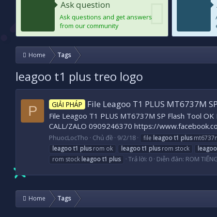
Ask question
Ask questions and get answers
from our community
Home
Tags
leagoo t1 plus treo logo
File Leagoo T1 PLUS MT6737M SP
GIẢI PHÁP
P
File Leagoo T1 PLUS MT6737M SP Flash Tool OK File
CALL/ZALO 0909246370 https://www.facebook.c
PhuocLocTho
Chủ đề
9/2/18
file
leagoo
t1
plus
mt6737m 
leagoo
t1
plus
rom ok
leagoo
t1
plus
rom stock
leagoo
Trả lời: 0
Diễn đàn:
ROM TIẾN
rom stock
leagoo
t1
plus
Home
Tags