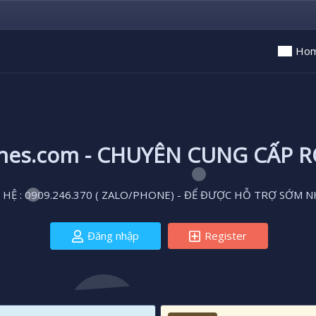
Ho
ones.com - CHUYÊN CUNG CẤP 
 HỆ : 0909.246.370 ( ZALO/PHONE) - ĐỂ ĐƯỢC HỖ TRỢ SỚM N
Đăng nhập
Register