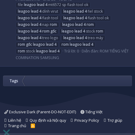
file
leagoo
lead
4
mt6572 sp flash tool ok
leagoo
lead
4
dính virut
leagoo
lead
4
fiel stock
leagoo
lead
4
flash tool
leagoo
lead
4
flash tool ok
leagoo
lead
4
nap
rom
leagoo
lead
4
rom
leagoo
lead
4
rom
gốc
leagoo
lead
4
stock
rom
leagoo
lead
4
treo logo
leagoo
lead
4
treo máy
rom
gốc
leagoo
lead
4
rom
leagoo
lead
4
Trả lời: 0
Diễn đàn:
ROM TIẾNG VIỆT
rom
stock
leagoo
lead
4
COMINATION SAMSUNG
Tags
Exclusive Dark (Parent-DO-NOT-EDIT)
Tiếng Việt
Liên hệ
Quy định và Nội quy
Privacy Policy
Trợ giúp
Trang chủ
R
S
S