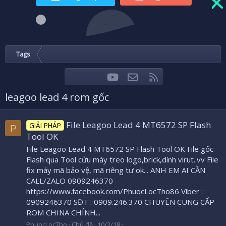
Tags
youtube
Liên hệ
RSS
Facebook
Twitter
leagoo lead 4 rom gốc
File Leagoo Lead 4 MT6572 SP Flash
GIẢI PHÁP
P
Tool OK
File Leagoo Lead 4 MT6572 SP Flash Tool OK File gốc
Flash qua Tool cứu máy treo logo,brick,dính virut..vv File
fix máy mã bảo vệ, mã riêng tư ok... ANH EM AI CẦN
CALL/ZALO 0909246370
https://www.facebook.com/PhuocLocTho86 Viber :
0909246370 SĐT : 0909.246.370 CHUYÊN CUNG CẤP
ROM CHINA CHÍNH...
PhuocLocTho
Chủ đề
10/2/18