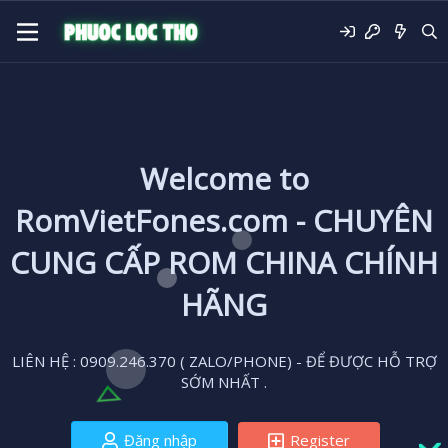
Welcome to
RomVietFones.com - CHUYÊN
CUNG CẤP ROM CHINA CHÍNH
HÃNG
LIÊN HỆ : 0909.246.370 ( ZALO/PHONE) - ĐỂ ĐƯỢC HỖ TRỢ
SỚM NHẤT .
Đăng nhập
Register