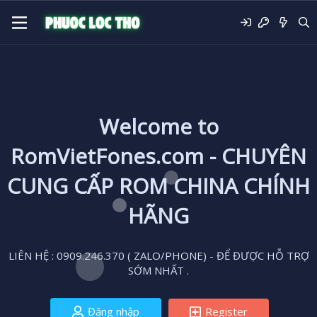
Welcome to
RomVietFones.com - CHUYÊN
CUNG CẤP ROM CHINA CHÍNH
HÃNG
LIÊN HỆ : 0909.246.370 ( ZALO/PHONE) - ĐỂ ĐƯỢC HỖ TRỢ
SỚM NHẤT .
Đăng nhập
Register