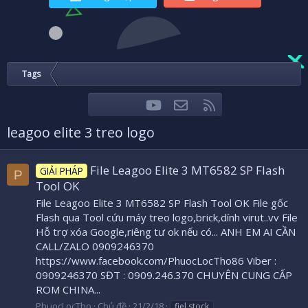
Tags
youtube
Liên hệ
RSS
Facebook
Twitter
leagoo elite 3 treo logo
File Leagoo Elite 3 MT6582 SP Flash
GIẢI PHÁP
P
Tool OK
File Leagoo Elite 3 MT6582 SP Flash Tool OK File gốc
Flash qua Tool cứu máy treo logo,brick,dính virut..vv File
Hỗ trợ xóa Google,riêng tư ok nếu có... ANH EM AI CẦN
CALL/ZALO 0909246370
https://www.facebook.com/PhuocLocTho86 Viber :
0909246370 SĐT : 0909.246.370 CHUYÊN CUNG CẤP
ROM CHINA...
PhuocLocTho
Chủ đề
21/2/18
fiel stock