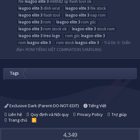
file
leagoo
elite
3
mt6582 sp flash tool ok
leagoo
elite
3
dính virut
leagoo
elite
3
file stock
leagoo
elite
3
flash tool
leagoo
elite
3
nap rom
leagoo
elite
3
rom
leagoo
elite
3
rom gốc
leagoo
elite
3
rom stock ok
leagoo
elite
3
stock rom
leagoo
elite
3
treo
logo
rom gốc
leagoo
elite
3
Trả lời: 0
Diễn
rom
leagoo
elite
3
rom stock
leagoo
elite
3
đàn:
ROM TIẾNG VIỆT COMINATION SAMSUNG
Tags
Exclusive Dark (Parent-DO-NOT-EDIT)
Tiếng Việt
Liên hệ
Quy định và Nội quy
Privacy Policy
Trợ giúp
Trang chủ
R
S
S
4,349