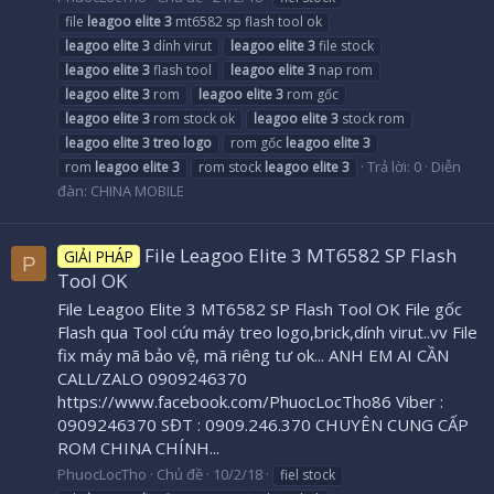
file
leagoo
elite
3
mt6582 sp flash tool ok
leagoo
elite
3
dính virut
leagoo
elite
3
file stock
leagoo
elite
3
flash tool
leagoo
elite
3
nap rom
leagoo
elite
3
rom
leagoo
elite
3
rom gốc
leagoo
elite
3
rom stock ok
leagoo
elite
3
stock rom
leagoo
elite
3
treo
logo
rom gốc
leagoo
elite
3
Trả lời: 0
Diễn
rom
leagoo
elite
3
rom stock
leagoo
elite
3
đàn:
CHINA MOBILE
File Leagoo Elite 3 MT6582 SP Flash
GIẢI PHÁP
P
Tool OK
File Leagoo Elite 3 MT6582 SP Flash Tool OK File gốc
Flash qua Tool cứu máy treo logo,brick,dính virut..vv File
fix máy mã bảo vệ, mã riêng tư ok... ANH EM AI CẦN
CALL/ZALO 0909246370
https://www.facebook.com/PhuocLocTho86 Viber :
0909246370 SĐT : 0909.246.370 CHUYÊN CUNG CẤP
ROM CHINA CHÍNH...
PhuocLocTho
Chủ đề
10/2/18
fiel stock