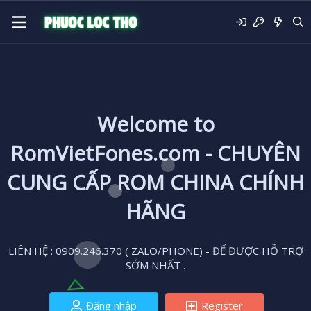
Welcome to
RomVietFones.com - CHUYÊN
CUNG CẤP ROM CHINA CHÍNH
HÃNG
LIÊN HỆ : 0909.246.370 ( ZALO/PHONE) - ĐỂ ĐƯỢC HỖ TRỢ
SỚM NHẤT .
Đăng nhập
Register