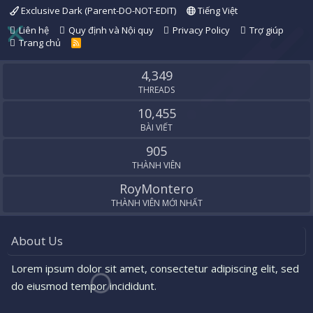
Exclusive Dark (Parent-DO-NOT-EDIT)
Tiếng Việt
Liên hệ
Quy định và Nội quy
Privacy Policy
Trợ giúp
Trang chủ
R
S
S
4,349
THREADS
10,455
BÀI VIẾT
905
THÀNH VIÊN
RoyMontero
THÀNH VIÊN MỚI NHẤT
About Us
Lorem ipsum dolor sit amet, consectetur adipiscing elit, sed
do eiusmod tempor incididunt.