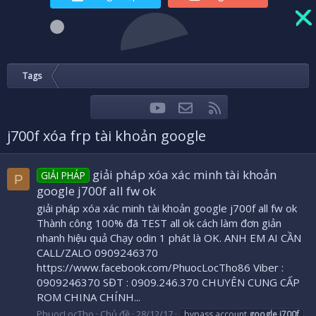
Tags
youtube
Liên hệ
RSS
Facebook
Twitter
j700f xóa frp tài khoản google
giải pháp xóa xác minh tài khoản
GIẢI PHÁP
P
google j700f all fw ok
giải pháp xóa xác minh tài khoản google j700f all fw ok
Thành công 100% đã TEST all ok cách làm đơn giản
nhanh hiệu quả Chạy odin 1 phát là OK. ANH EM AI CẦN
CALL/ZALO 0909246370
https://www.facebook.com/PhuocLocTho86 Viber :
0909246370 SĐT : 0909.246.370 CHUYÊN CUNG CẤP
ROM CHINA CHÍNH...
PhuocLocTho
Chủ đề
28/12/17
bypass account
google
j700f