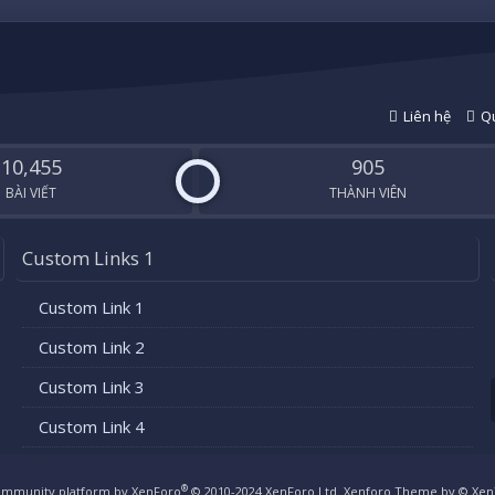
Liên hệ
Qu
10,455
905
BÀI VIẾT
THÀNH VIÊN
Custom Links 1
Custom Link 1
Custom Link 2
Custom Link 3
Custom Link 4
®
mmunity platform by XenForo
© 2010-2024 XenForo Ltd.
Xenforo Theme by
© Xen