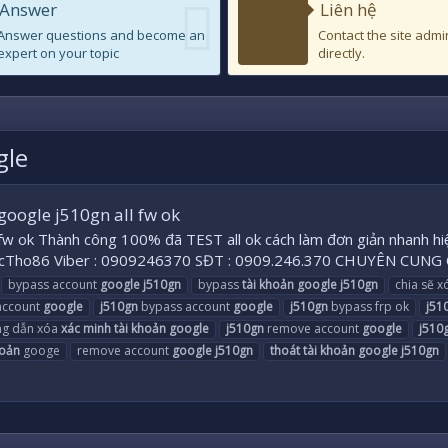
Answer
Liên hệ
Answer questions and become an
Contact the site admi
expert on your topic
directly.
gle
google j510gn all fw ok
 fw ok Thành công 100% đã TEST all ok cách làm đơn giản nhanh
cTho86 Viber : 0909246370 SĐT : 0909.246.370 CHUYÊN CUNG
bypass account
google
j510gn
bypass
tài
khoản
google
j510gn
chia sẽ 
ccount
google
j510gn
bypass account
google
j510gn
bypass frp ok
j51
g dẫn xóa
xác
minh
tài
khoản
google
j510gn
remove account
google
j510
oản
googe
remove account
google
j510gn
thoát
tài
khoản
google
j510gn