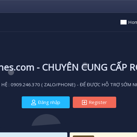
Ho
ones.com - CHUYÊN CUNG CẤP 
 HỆ : 0909.246.370 ( ZALO/PHONE) - ĐỂ ĐƯỢC HỖ TRỢ SỚM N
Đăng nhập
Register