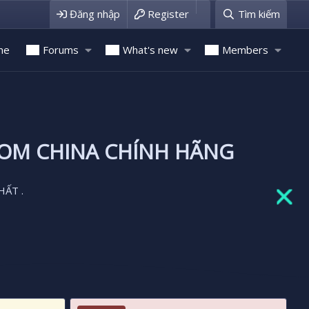
Đăng nhập
Register
Tìm kiếm
me
Forums
What's new
Members
ROM CHINA CHÍNH HÃNG
HẤT .