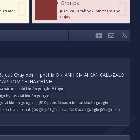
Groups
nistrator
Just like Facebook join them and
enjoy.
youtube
Liên hệ
RSS
Facebook
Twitter
 hiệu quả Chạy odin 1 phát là OK. ANH EM AI CẦN CALL/ZALO
 CẤP ROM CHINA CHÍNH...
xóa
xác
minh
tài
khoản
google
j510gn
0gn
bypass
tài
khoản
google
gn
tai khoan
google
j510gn
thoát
xác
minh
tài
khoản
google
Trả
xóa frp account
google
j510gn
xóa
tài
khoản
google
j510gn