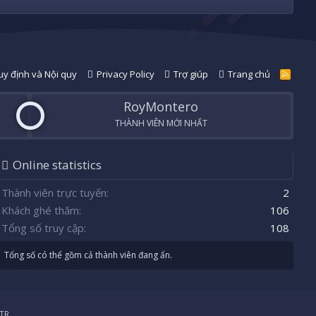
y định và Nội quy
Privacy Policy
Trợ giúp
Trang chủ
R
S
S
RoyMontero
THÀNH VIÊN MỚI NHẤT
Online statistics
Thành viên trực tuyến
2
Khách ghé thăm
106
Tổng số truy cập
108
Tổng số có thể gồm cả thành viên đang ẩn.
TR