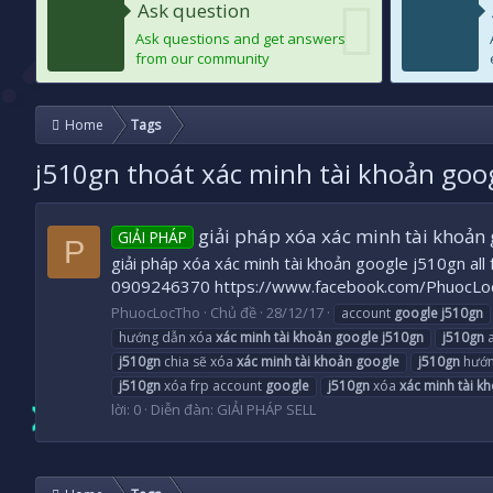
Ask question
Ask questions and get answers
from our community
Home
Tags
j510gn thoát xác minh tài khoản goo
giải pháp xóa xác minh tài khoản 
GIẢI PHÁP
P
giải pháp xóa xác minh tài khoản google j510gn all
0909246370 https://www.facebook.com/PhuocLo
PhuocLocTho
Chủ đề
28/12/17
account
google
j510gn
hướng dẫn xóa
xác
minh
tài
khoản
google
j510gn
j510gn
a
j510gn
chia sẽ xóa
xác
minh
tài
khoản
google
j510gn
hướn
j510gn
xóa frp account
google
j510gn
xóa
xác
minh
tài
kh
lời: 0
Diễn đàn:
GIẢI PHÁP SELL