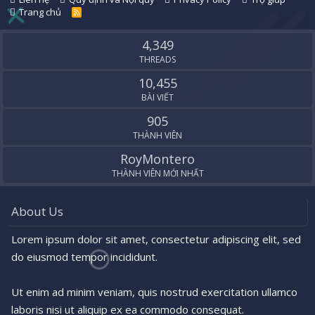
Trang chủ
R
S
S
4,349
THREADS
10,455
BÀI VIẾT
905
THÀNH VIÊN
RoyMontero
THÀNH VIÊN MỚI NHẤT
About Us
Lorem ipsum dolor sit amet, consectetur adipiscing elit, sed
do eiusmod tempor incididunt.
Ut enim ad minim veniam, quis nostrud exercitation ullamco
laboris nisi ut aliquip ex ea commodo consequat.