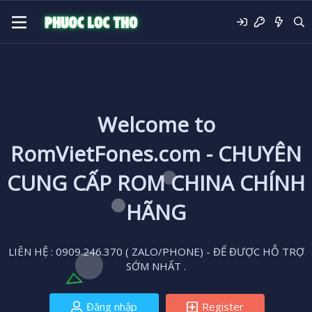
Welcome to
RomVietFones.com - CHUYÊN
CUNG CẤP ROM CHINA CHÍNH
HÃNG
LIÊN HỆ : 0909.246.370 ( ZALO/PHONE) - ĐỂ ĐƯỢC HỖ TRỢ
SỚM NHẤT .
Đăng nhập
Register