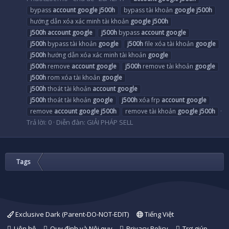
bypass
account
google
j500h
bypass tài khoản
google
j500h
hướng dẫn xóa xác minh tài khoản
google
j500h
j500h
account
google
j500h
bypass
account
google
j500h
bypass tài khoản
google
j500h
file xóa tài khoản
google
j500h
hướng dẫn xóa xác minh tài khoản
google
j500h
remove
account
google
j500h
remove tài khoản
google
j500h
rom xóa tài khoản
google
j500h
thoát tài khoản
account
google
j500h
thoát tài khoản
google
j500h
xóa frp
account
google
remove
account
google
j500h
remove tài khoản
google
j500h
Trả lời: 0
Diễn đàn:
GIẢI PHÁP SELL
Tags
Exclusive Dark (Parent-DO-NOT-EDIT)
Tiếng Việt
Liên hệ
Quy định và Nội quy
Privacy Policy
Trợ giúp