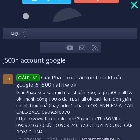
Tags
youtube
Liên hệ
RSS
Facebook
Twitter
j500h account google
Giải Pháp xóa xác minh tài khoản
GIẢI PHÁP
P
google j5 j500h all fw ok
Giải Pháp xóa xác minh tài khoản google j5 j500h all fw
ok Thành công 100% đã TEST all ok cách làm đơn giản
nhanh hiệu quả Chạy odin 1 phát là OK. ANH EM AI CẦN
CALL/ZALO 0909246370
https://www.facebook.com/PhuocLocTho86 Viber :
0909246370 SĐT : 0909.246.370 CHUYÊN CUNG CẤP
ROM CHINA...
PhuocLocTho
Chủ đề
28/12/17
account
google
j500h