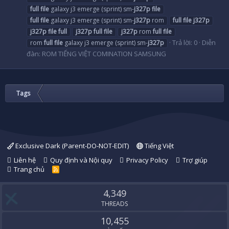
full
file
galaxy j3 emerge (sprint) sm-
j327p
file
full
file
galaxy j3 emerge (sprint) sm-
j327p
rom
full
file
j327p
j327p
file
full
j327p
full
file
j327p
rom
full
file
Trả lời: 0
Diễn
rom
full
file
galaxy j3 emerge (sprint) sm-
j327p
đàn:
ROM TIẾNG VIỆT COMINATION SAMSUNG
Tags
Exclusive Dark (Parent-DO-NOT-EDIT)
Tiếng Việt
Liên hệ
Quy định và Nội quy
Privacy Policy
Trợ giúp
Trang chủ
R
S
S
4,349
THREADS
10,455