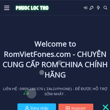
Welcome to
RomVietFones.com - CHUYÊN
CUNG CẤP ROM CHINA CHÍNH
HÃNG
LIÊN HỆ : 0909.246.370 ( ZALO/PHONE) - ĐỂ ĐƯỢC HỖ TRỢ
SỚM NHẤT .
Đăng nhập
Register