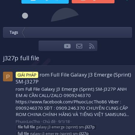
Tags
youtube
Liên hệ
RSS
Facebook
Twitter
j327p full file
rom Full File Galaxy J3 Emerge (Sprint)
GIẢI PHÁP
P
SM-J327P
rom Full File Galaxy J3 Emerge (Sprint) SM-J327P ANH
EM AI CẦN CALL/ZALO 0909246370
https://www.facebook.com/PhuocLocTho86 Viber :
0909246370 SĐT : 0909.246.370 CHUYÊN CUNG CẤP
ROM CHINA CHÍNH HÃNG VÀ TIẾNG VIỆT SAMSUNG...
PhuocLocTho
Chủ đề
9/1/18
file
full
file
galaxy j3 emerge (sprint) sm-
j327p
full
file
galaxy j3 emerge (sprint) sm-
j327p