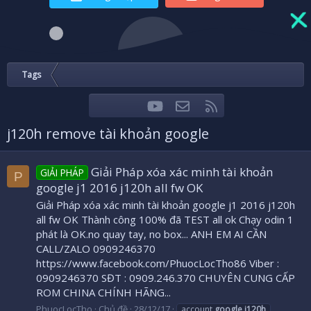
Tags
youtube
Liên hệ
RSS
Facebook
Twitter
j120h remove tài khoản google
Giải Pháp xóa xác minh tài khoản
GIẢI PHÁP
P
google j1 2016 j120h all fw OK
Giải Pháp xóa xác minh tài khoản google j1 2016 j120h
all fw OK Thành công 100% đã TEST all ok Chạy odin 1
phát là OK.no quay tay, no box... ANH EM AI CẦN
CALL/ZALO 0909246370
https://www.facebook.com/PhuocLocTho86 Viber :
0909246370 SĐT : 0909.246.370 CHUYÊN CUNG CẤP
ROM CHINA CHÍNH HÃNG...
PhuocLocTho
Chủ đề
28/12/17
account
google
j120h