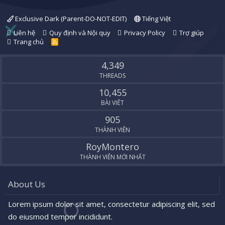
Exclusive Dark (Parent-DO-NOT-EDIT)
Tiếng Việt
Liên hệ
Quy định và Nội quy
Privacy Policy
Trợ giúp
Trang chủ
R
S
S
4,349
THREADS
10,455
BÀI VIẾT
905
THÀNH VIÊN
RoyMontero
THÀNH VIÊN MỚI NHẤT
About Us
Lorem ipsum dolor sit amet, consectetur adipiscing elit, sed
do eiusmod tempor incididunt.