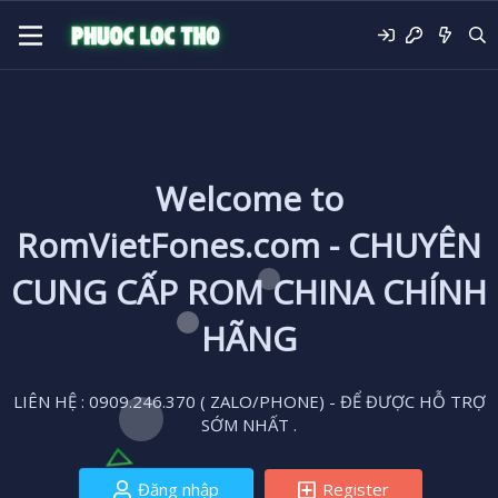
Welcome to
RomVietFones.com - CHUYÊN
CUNG CẤP ROM CHINA CHÍNH
HÃNG
LIÊN HỆ : 0909.246.370 ( ZALO/PHONE) - ĐỂ ĐƯỢC HỖ TRỢ
SỚM NHẤT .
Đăng nhập
Register