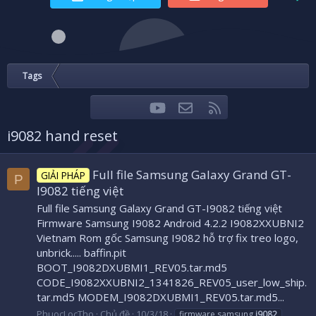
Tags
youtube
Liên hệ
RSS
Facebook
Twitter
i9082 hand reset
Full file Samsung Galaxy Grand GT-
GIẢI PHÁP
P
I9082 tiếng việt
Full file Samsung Galaxy Grand GT-I9082 tiếng việt
Firmware Samsung I9082 Android 4.2.2 I9082XXUBNI2
Vietnam Rom gốc Samsung I9082 hỗ trợ fix treo logo,
unbrick..... baffin.pit
BOOT_I9082DXUBMI1_REV05.tar.md5
CODE_I9082XXUBNI2_1341826_REV05_user_low_ship.
tar.md5 MODEM_I9082DXUBMI1_REV05.tar.md5...
PhuocLocTho
Chủ đề
10/3/18
firmware samsung
i9082