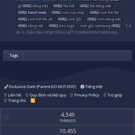
gt-
i9082
tiếng việt
i9082
file full
i9082
file tiếng việt
i9082
hand
reset
i9082
rom cứu máy
i9082
rom full file
i9082
rom full file ok
i9082
rom gốc
i9082
rom tiếng việt
Trả
i9082
tiếng việt
i9082
treo logo
rom gốc samsung
i9082
lời: 0
Diễn đàn:
ROM TIẾNG VIỆT COMINATION SAMSUNG
Tags
Exclusive Dark (Parent-DO-NOT-EDIT)
Tiếng Việt
Liên hệ
Quy định và Nội quy
Privacy Policy
Trợ giúp
Trang chủ
R
S
S
4,349
THREADS
10,455