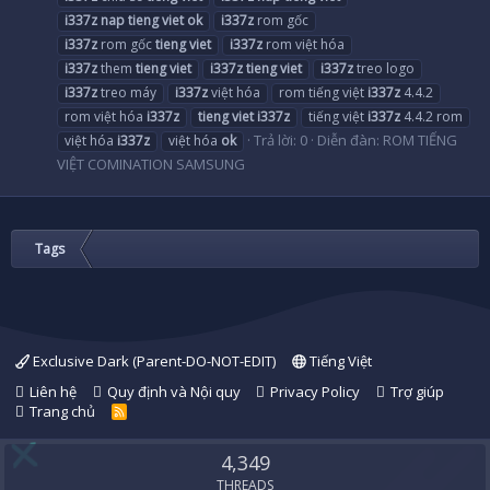
i337z
nap
tieng
viet
ok
i337z
rom gốc
i337z
rom gốc
tieng
viet
i337z
rom việt hóa
i337z
them
tieng
viet
i337z
tieng
viet
i337z
treo logo
i337z
treo máy
i337z
việt hóa
rom tiếng việt
i337z
4.4.2
rom việt hóa
i337z
tieng
viet
i337z
tiếng việt
i337z
4.4.2 rom
Trả lời: 0
Diễn đàn:
ROM TIẾNG
việt hóa
i337z
việt hóa
ok
VIỆT COMINATION SAMSUNG
Tags
Exclusive Dark (Parent-DO-NOT-EDIT)
Tiếng Việt
Liên hệ
Quy định và Nội quy
Privacy Policy
Trợ giúp
Trang chủ
R
S
S
4,349
THREADS