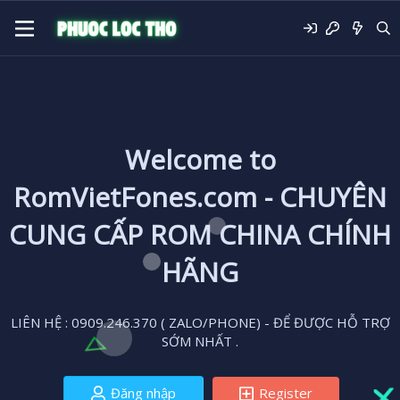
Welcome to
RomVietFones.com - CHUYÊN
CUNG CẤP ROM CHINA CHÍNH
HÃNG
LIÊN HỆ : 0909.246.370 ( ZALO/PHONE) - ĐỂ ĐƯỢC HỖ TRỢ
SỚM NHẤT .
Đăng nhập
Register