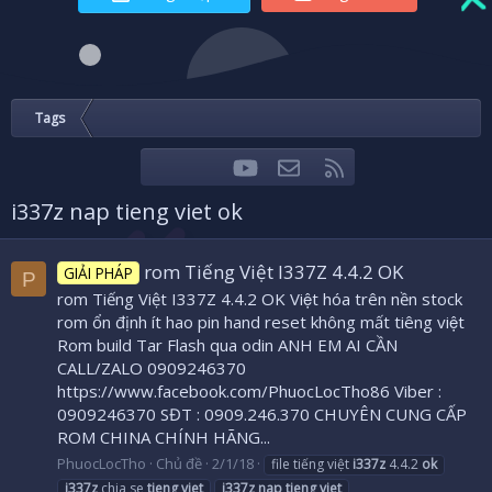
Tags
youtube
Liên hệ
RSS
Facebook
Twitter
i337z nap tieng viet ok
rom Tiếng Việt I337Z 4.4.2 OK
GIẢI PHÁP
P
rom Tiếng Việt I337Z 4.4.2 OK Việt hóa trên nền stock
rom ổn định ít hao pin hand reset không mất tiêng việt
Rom build Tar Flash qua odin ANH EM AI CẦN
CALL/ZALO 0909246370
https://www.facebook.com/PhuocLocTho86 Viber :
0909246370 SĐT : 0909.246.370 CHUYÊN CUNG CẤP
ROM CHINA CHÍNH HÃNG...
PhuocLocTho
Chủ đề
2/1/18
file tiếng việt
i337z
4.4.2
ok
i337z
chia se
tieng
viet
i337z
nap
tieng
viet