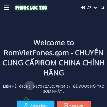
Welcome to
RomVietFones.com - CHUYÊN
CUNG CẤP ROM CHINA CHÍNH
HÃNG
LIÊN HỆ : 0909.246.370 ( ZALO/PHONE) - ĐỂ ĐƯỢC HỖ TRỢ
SỚM NHẤT .
Đăng nhập
Register