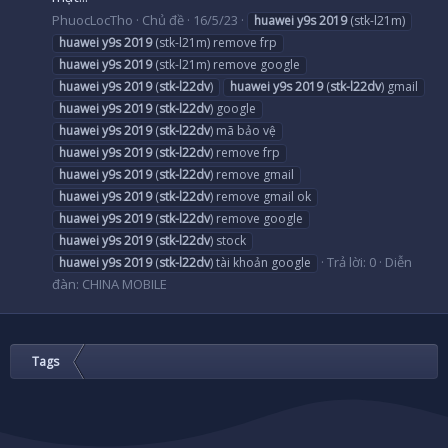
PhuocLocTho
Chủ đề
16/5/23
huawei
y9s
2019
(stk-l21m)
huawei
y9s
2019
(stk-l21m) remove frp
huawei
y9s
2019
(stk-l21m) remove google
huawei
y9s
2019
(
stk-l22dv
)
huawei
y9s
2019
(
stk-l22dv
) gmail
huawei
y9s
2019
(
stk-l22dv
) google
huawei
y9s
2019
(
stk-l22dv
) mã bảo vệ
huawei
y9s
2019
(
stk-l22dv
) remove frp
huawei
y9s
2019
(
stk-l22dv
) remove gmail
huawei
y9s
2019
(
stk-l22dv
) remove gmail ok
huawei
y9s
2019
(
stk-l22dv
) remove google
huawei
y9s
2019
(
stk-l22dv
) stock
Trả lời: 0
Diễn
huawei
y9s
2019
(
stk-l22dv
) tài khoản google
đàn:
CHINA MOBILE
Tags