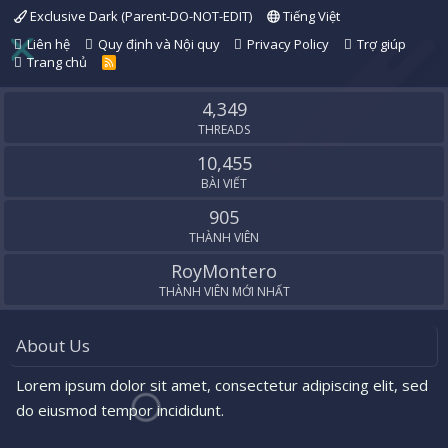
Exclusive Dark (Parent-DO-NOT-EDIT)
Tiếng Việt
Liên hệ
Quy định và Nội quy
Privacy Policy
Trợ giúp
Trang chủ
R
S
S
4,349
THREADS
10,455
BÀI VIẾT
905
THÀNH VIÊN
RoyMontero
THÀNH VIÊN MỚI NHẤT
About Us
Lorem ipsum dolor sit amet, consectetur adipiscing elit, sed
do eiusmod tempor incididunt.