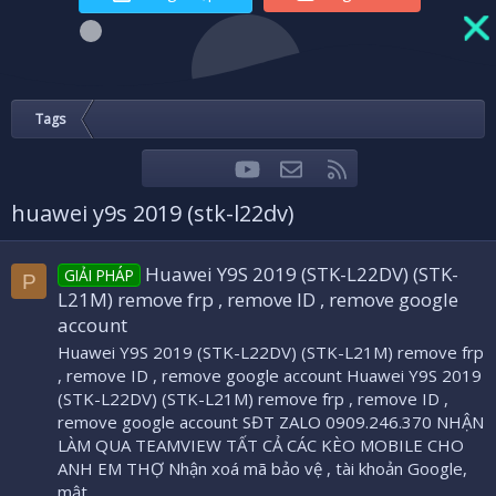
Tags
youtube
Liên hệ
RSS
Facebook
Twitter
huawei y9s 2019 (stk-l22dv)
Huawei Y9S 2019 (STK-L22DV) (STK-
GIẢI PHÁP
P
L21M) remove frp , remove ID , remove google
account
Huawei Y9S 2019 (STK-L22DV) (STK-L21M) remove frp
, remove ID , remove google account Huawei Y9S 2019
(STK-L22DV) (STK-L21M) remove frp , remove ID ,
remove google account SĐT ZALO 0909.246.370 NHẬN
LÀM QUA TEAMVIEW TẤT CẢ CÁC KÈO MOBILE CHO
ANH EM THỢ Nhận xoá mã bảo vệ , tài khoản Google,
mật...