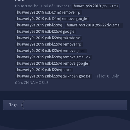
PhuocLocTho
Chủ đề
16/5/23
huawei
y9s
2019
(stk-l21m)
huawei
y9s
2019
(stk-l21m)
remove
frp
huawei
y9s
2019
(stk-l21m)
remove
google
huawei
y9s
2019
(
stk-l22dv
)
huawei
y9s
2019
(
stk-l22dv
) gmail
huawei
y9s
2019
(
stk-l22dv
)
google
huawei
y9s
2019
(
stk-l22dv
) mã bảo vệ
huawei
y9s
2019
(
stk-l22dv
)
remove
frp
huawei
y9s
2019
(
stk-l22dv
)
remove
gmail
huawei
y9s
2019
(
stk-l22dv
)
remove
gmail ok
huawei
y9s
2019
(
stk-l22dv
)
remove
google
huawei
y9s
2019
(
stk-l22dv
) stock
Trả lời: 0
Diễn
huawei
y9s
2019
(
stk-l22dv
) tài khoản
google
đàn:
CHINA MOBILE
Tags