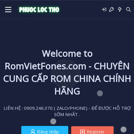
Welcome to
RomVietFones.com - CHUYÊN
CUNG CẤP ROM CHINA CHÍNH
HÃNG
LIÊN HỆ : 0909.246.370 ( ZALO/PHONE) - ĐỂ ĐƯỢC HỖ TRỢ
SỚM NHẤT .
Đăng nhập
Register