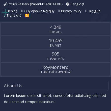
Exclusive Dark (Parent-DO-NOT-EDIT)
Tiếng Việt
Liên hệ
Quy định và Nội quy
Privacy Policy
Trợ giúp
Trang chủ
R
S
S
4,349
THREADS
10,455
BÀI VIẾT
905
THÀNH VIÊN
RoyMontero
THÀNH VIÊN MỚI NHẤT
About Us
Lorem ipsum dolor sit amet, consectetur adipiscing elit, sed
do eiusmod tempor incididunt.