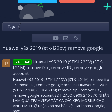
Tags
youtube
Liên hệ
RSS
Facebook
Twitter
huawei y9s 2019 (stk-l22dv) remove google
Huawei Y9S 2019 (STK-L22DV) (STK-
GIẢI PHÁP
P
L21M) remove frp , remove ID , remove google
account
Huawei Y9S 2019 (STK-L22DV) (STK-L21M) remove frp
, remove ID , remove google account Huawei Y9S 2019
(STK-L22DV) (STK-L21M) remove frp , remove ID ,
remove google account SĐT ZALO 0909.246.370 NHẬN
LÀM QUA TEAMVIEW TẤT CẢ CÁC KÈO MOBILE CHO
ANH EM THỢ Nhận xoá mã bảo vệ , tài khoản Google,
mật...