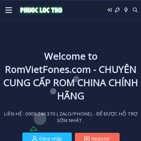
Welcome to
RomVietFones.com - CHUYÊN
CUNG CẤP ROM CHINA CHÍNH
HÃNG
LIÊN HỆ : 0909.246.370 ( ZALO/PHONE) - ĐỂ ĐƯỢC HỖ TRỢ
SỚM NHẤT .
Đăng nhập
Register