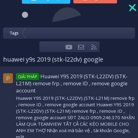
Tags
youtube
Liên hệ
RSS
Facebook
Twitter
huawei y9s 2019 (stk-l22dv) google
Huawei Y9S 2019 (STK-L22DV) (STK-
GIẢI PHÁP
P
L21M) remove frp , remove ID , remove google
account
Huawei Y9S 2019 (STK-L22DV) (STK-L21M) remove frp
, remove ID , remove google account Huawei Y9S 2019
(STK-L22DV) (STK-L21M) remove frp , remove ID ,
remove google account SĐT ZALO 0909.246.370 NHẬN
LÀM QUA TEAMVIEW TẤT CẢ CÁC KÈO MOBILE CHO
ANH EM THỢ Nhận xoá mã bảo vệ , tài khoản Google,
mật...