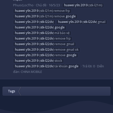
PhuocLocTho
Chủ đề
16/5/23
huawei
y9s
2019
(stk-l21m)
huawei
y9s
2019
(stk-l21m) remove frp
huawei
y9s
2019
(stk-l21m) remove
google
huawei
y9s
2019
(
stk-l22dv
)
huawei
y9s
2019
(
stk-l22dv
) gmail
huawei
y9s
2019
(
stk-l22dv
)
google
huawei
y9s
2019
(
stk-l22dv
) mã bảo vệ
huawei
y9s
2019
(
stk-l22dv
) remove frp
huawei
y9s
2019
(
stk-l22dv
) remove gmail
huawei
y9s
2019
(
stk-l22dv
) remove gmail ok
huawei
y9s
2019
(
stk-l22dv
) remove
google
huawei
y9s
2019
(
stk-l22dv
) stock
Trả lời: 0
Diễn
huawei
y9s
2019
(
stk-l22dv
) tài khoản
google
đàn:
CHINA MOBILE
Tags