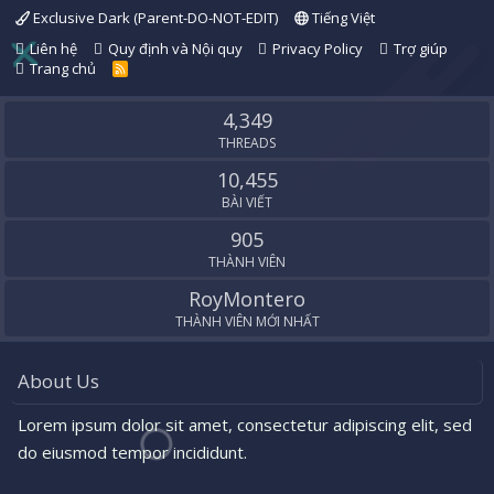
Exclusive Dark (Parent-DO-NOT-EDIT)
Tiếng Việt
Liên hệ
Quy định và Nội quy
Privacy Policy
Trợ giúp
Trang chủ
R
S
S
4,349
THREADS
10,455
BÀI VIẾT
905
THÀNH VIÊN
RoyMontero
THÀNH VIÊN MỚI NHẤT
About Us
Lorem ipsum dolor sit amet, consectetur adipiscing elit, sed
do eiusmod tempor incididunt.