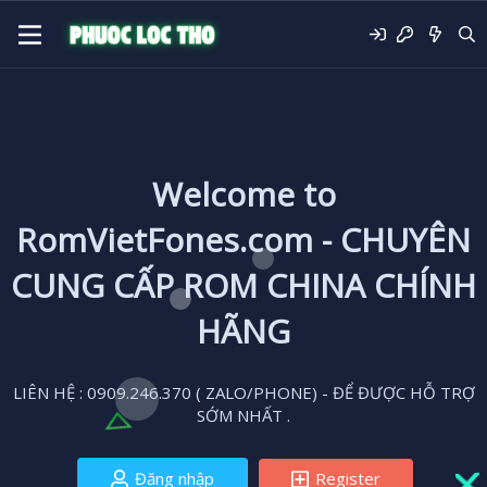
Welcome to
RomVietFones.com - CHUYÊN
CUNG CẤP ROM CHINA CHÍNH
HÃNG
LIÊN HỆ : 0909.246.370 ( ZALO/PHONE) - ĐỂ ĐƯỢC HỖ TRỢ
SỚM NHẤT .
Đăng nhập
Register