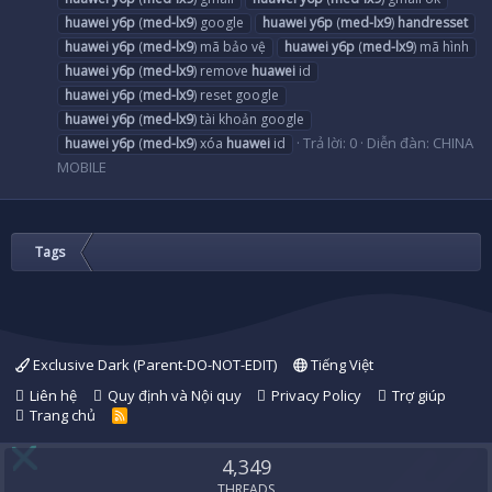
huawei
y6p
(
med-lx9
) google
huawei
y6p
(
med-lx9
)
handresset
huawei
y6p
(
med-lx9
) mã bảo vệ
huawei
y6p
(
med-lx9
) mã hình
huawei
y6p
(
med-lx9
) remove
huawei
id
huawei
y6p
(
med-lx9
) reset google
huawei
y6p
(
med-lx9
) tài khoản google
Trả lời: 0
Diễn đàn:
CHINA
huawei
y6p
(
med-lx9
) xóa
huawei
id
MOBILE
Tags
Exclusive Dark (Parent-DO-NOT-EDIT)
Tiếng Việt
Liên hệ
Quy định và Nội quy
Privacy Policy
Trợ giúp
Trang chủ
R
S
S
4,349
THREADS