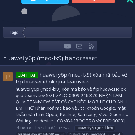
Tags
youtube
Liên hệ
RSS
Facebook
Twitter
huawei y6p (med-lx9) handresset
huawei y6p (med-lx9) xóa mã bảo vệ
GIẢI PHÁP
P
frp huawei id ok qua teamview
huawei y6p (med-lx9) xóa mã bảo vệ frp huawei id ok
qua teamview SĐT ZALO 0909.246.370 NHẬN LÀM
QUA TEAMVIEW TẤT CẢ CÁC KÈO MOBILE CHO ANH
EM THỢ Nhận xoá mã bảo vệ , tài khoản Google, mật
khẩu màn hình Oppo, Realme, Samsung, Vivo, Xiaomi,…
Waiting for device... COM84 [BOOTROM:0E8D:0003]...
PhuocLocTho
Chủ đề
16/5/23
huawei
y6p
(
med-lx9
)
huawei
y6p
(
med-lx9
) gmail
huawei
y6p
(
med-lx9
) gmail ok