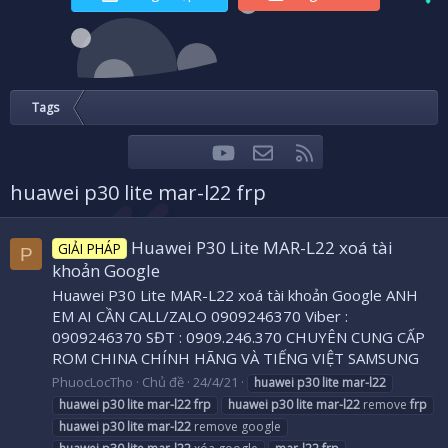
Tags
youtube
Liên hệ
RSS
Facebook
Twitter
huawei p30 lite mar-l22 frp
Huawei P30 Lite MAR-L22 xoá tài
GIẢI PHÁP
P
khoản Google
Huawei P30 Lite MAR-L22 xoá tài khoản Google ANH
EM AI CẦN CALL/ZALO 0909246370 Viber :
0909246370 SĐT : 0909.246.370 CHUYÊN CUNG CẤP
ROM CHINA CHÍNH HÃNG VÀ TIẾNG VIỆT SAMSUNG
PhuocLocTho
Chủ đề
24/4/21
huawei
p30
lite
mar-l22
huawei
p30
lite
mar-l22
frp
huawei
p30
lite
mar-l22
remove
frp
huawei
p30
lite
mar-l22
remove google