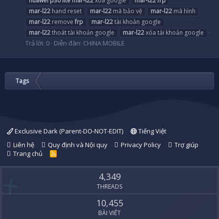
huawei
p30
lite
mar-l22
xóa google
mar-l22
frp
mar-l22
hand reset
mar-l22
mã bảo vệ
mar-l22
mã hình
mar-l22
remove
frp
mar-l22
tài khoản google
mar-l22
thoát tài khoản google
mar-l22
xóa tài khoản google
Trả lời: 0
Diễn đàn:
CHINA MOBILE
Tags
Exclusive Dark (Parent-DO-NOT-EDIT)
Tiếng Việt
Liên hệ
Quy định và Nội quy
Privacy Policy
Trợ giúp
Trang chủ
R
S
S
4,349
THREADS
10,455
BÀI VIẾT