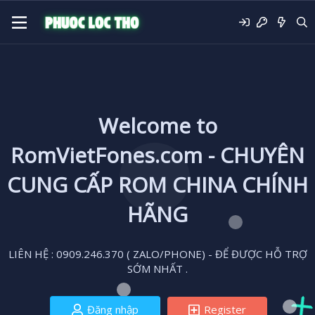
Welcome to
RomVietFones.com - CHUYÊN
CUNG CẤP ROM CHINA CHÍNH
HÃNG
LIÊN HỆ : 0909.246.370 ( ZALO/PHONE) - ĐỂ ĐƯỢC HỖ TRỢ
SỚM NHẤT .
Đăng nhập
Register