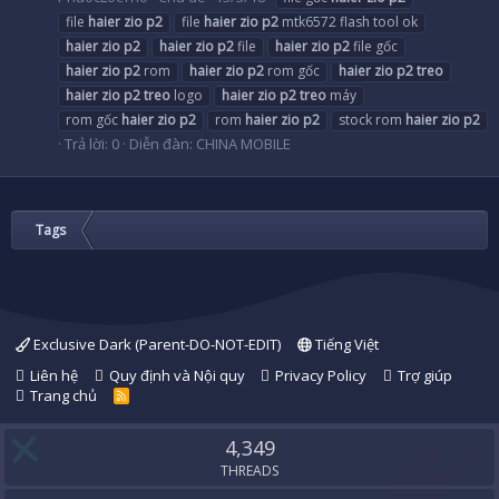
file
haier
zio
p2
file
haier
zio
p2
mtk6572 flash tool ok
haier
zio
p2
haier
zio
p2
file
haier
zio
p2
file gốc
haier
zio
p2
rom
haier
zio
p2
rom gốc
haier
zio
p2
treo
haier
zio
p2
treo
logo
haier
zio
p2
treo
máy
rom gốc
haier
zio
p2
rom
haier
zio
p2
stock rom
haier
zio
p2
Trả lời: 0
Diễn đàn:
CHINA MOBILE
Tags
Exclusive Dark (Parent-DO-NOT-EDIT)
Tiếng Việt
Liên hệ
Quy định và Nội quy
Privacy Policy
Trợ giúp
Trang chủ
R
S
S
4,349
THREADS