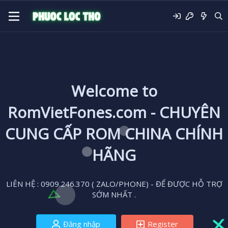
Welcome to
RomVietFones.com - CHUYÊN
CUNG CẤP ROM CHINA CHÍNH
HÃNG
LIÊN HỆ : 0909.246.370 ( ZALO/PHONE) - ĐỂ ĐƯỢC HỖ TRỢ
SỚM NHẤT .
Đăng nhập
Register