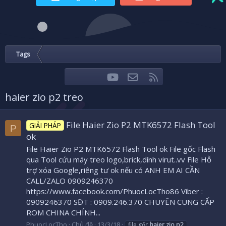
Tags
youtube
Liên hệ
RSS
Facebook
Twitter
haier zio p2 treo
File Haier Zio P2 MTK6572 Flash Tool
GIẢI PHÁP
P
ok
File Haier Zio P2 MTK6572 Flash Tool ok File gốc Flash
qua Tool cứu máy treo logo,brick,dính virut..vv File Hỗ
trợ xóa Google,riêng tư ok nếu có ANH EM AI CẦN
CALL/ZALO 0909246370
https://www.facebook.com/PhuocLocTho86 Viber :
0909246370 SĐT : 0909.246.370 CHUYÊN CUNG CẤP
ROM CHINA CHÍNH...
PhuocLocTho
Chủ đề
13/3/18
file gốc
haier
zio
p2