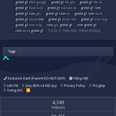
gretel
g1
dính google
gretel
g1
file gốc
gretel
g1
file ok
gretel
g1
flash tool
gretel
g1
mã bảo vệ
gretel
g1
rom
gretel
g1
rom
gốc
gretel
g1
rom
ok
gretel
g1
rom
stock
gretel
g1
stock
rom
gretel
g1
stock rỏm
gretel
g1
treo logo
gretel
g1
treo máy
rom
gốc
gretel
g1
rom
gretel
g1
Trả lời: 0
Diễn đàn:
CHINA MOBILE
rom
stock
gretel
g1
Tags
Exclusive Dark (Parent-DO-NOT-EDIT)
Tiếng Việt
Liên hệ
Quy định và Nội quy
Privacy Policy
Trợ giúp
Trang chủ
R
S
S
4,349
THREADS