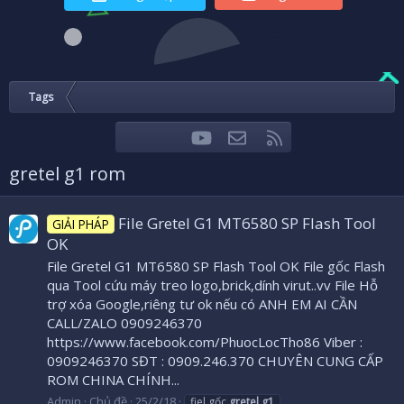
Tags
youtube
Liên hệ
RSS
Facebook
Twitter
gretel g1 rom
File Gretel G1 MT6580 SP Flash Tool
GIẢI PHÁP
OK
File Gretel G1 MT6580 SP Flash Tool OK File gốc Flash
qua Tool cứu máy treo logo,brick,dính virut..vv File Hỗ
trợ xóa Google,riêng tư ok nếu có ANH EM AI CẦN
CALL/ZALO 0909246370
https://www.facebook.com/PhuocLocTho86 Viber :
0909246370 SĐT : 0909.246.370 CHUYÊN CUNG CẤP
ROM CHINA CHÍNH...
Admin
Chủ đề
25/2/18
fiel gốc
gretel
g1