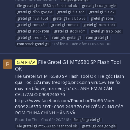
file
gretel
g1
mt6580 sp flash tool ok
gretel
g1
coa google
gretel
g1
dính google
gretel
g1
file gốc
gretel
g1
file ok
gretel
g1
flash tool
gretel
g1
mã bảo vệ
gretel
g1
rom
gretel
g1
rom
gốc
gretel
g1
rom
ok
gretel
g1
rom
stock
gretel
g1
stock
rom
gretel
g1
stock rỏm
gretel
g1
treo logo
gretel
g1
treo máy
rom
gốc
gretel
g1
rom
gretel
g1
Trả lời: 0
Diễn đàn:
CHINA MOBILE
rom
stock
gretel
g1
File Gretel G1 MT6580 SP Flash Tool
GIẢI PHÁP
P
OK
File Gretel G1 MT6580 SP Flash Tool OK File gốc Flash
qua Tool cứu máy treo logo,brick,dính virut..vv File fix
máy mã bảo vệ, mã riêng tư ok... ANH EM AI CẦN
CALL/ZALO 0909246370
https://www.facebook.com/PhuocLocTho86 Viber :
0909246370 SĐT : 0909.246.370 CHUYÊN CUNG CẤP
ROM CHINA CHÍNH HÃNG VÀ...
PhuocLocTho
Chủ đề
20/2/18
fiel gốc
gretel
g1
file
gretel
g1
mt6580 sp flash tool ok
gretel
g1
coa google