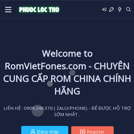
Welcome to
RomVietFones.com - CHUYÊN
CUNG CẤP ROM CHINA CHÍNH
HÃNG
LIÊN HỆ : 0909.246.370 ( ZALO/PHONE) - ĐỂ ĐƯỢC HỖ TRỢ
SỚM NHẤT .
Đăng nhập
Register