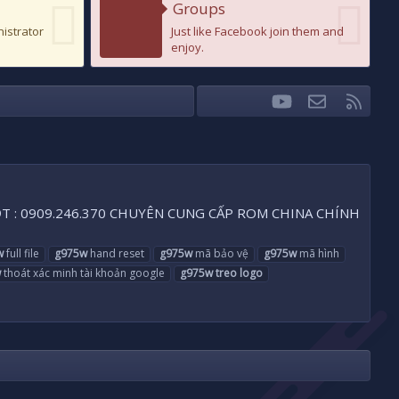
Groups
nistrator
Just like Facebook join them and
enjoy.
youtube
Liên hệ
RSS
Facebook
Twitter
 SĐT : 0909.246.370 CHUYÊN CUNG CẤP ROM CHINA CHÍNH
w
full file
g975w
hand reset
g975w
mã bảo vệ
g975w
mã hình
w
thoát xác minh tài khoản google
g975w
treo
logo