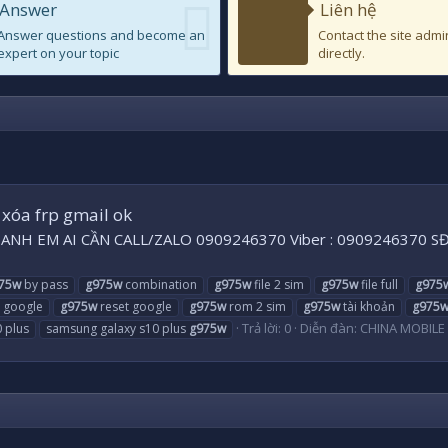
Answer
Liên hệ
Answer questions and become an
Contact the site admi
expert on your topic
directly.
xóa frp gmail ok
 ok ANH EM AI CẦN CALL/ZALO 0909246370 Viber : 0909246370
75w
by pass
g975w
combination
g975w
file 2 sim
g975w
file full
g975
 google
g975w
reset google
g975w
rom 2 sim
g975w
tài khoản
g975
Trả lời: 0
Diễn đàn:
CHINA MOBILE
 plus
samsung galaxy s10 plus
g975w