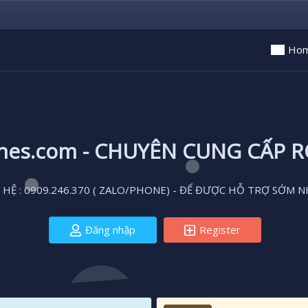
Ho
ones.com - CHUYÊN CUNG CẤP 
 HỆ : 0909.246.370 ( ZALO/PHONE) - ĐỂ ĐƯỢC HỖ TRỢ SỚM N
Đăng nhập
Register