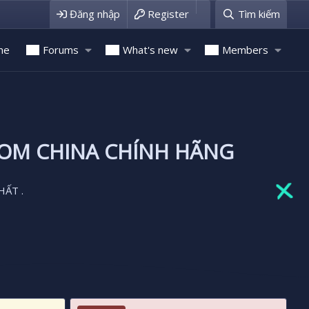
Đăng nhập
Register
Tìm kiếm
me
Forums
What's new
Members
ROM CHINA CHÍNH HÃNG
HẤT .