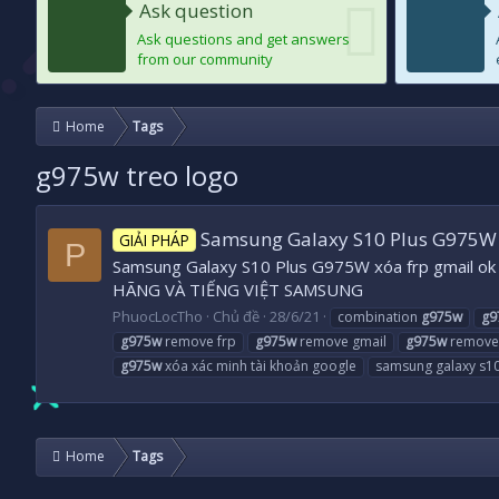
Ask question
Ask questions and get answers
from our community
Home
Tags
g975w treo logo
Samsung Galaxy S10 Plus G975W 
GIẢI PHÁP
P
Samsung Galaxy S10 Plus G975W xóa frp gmail
HÃNG VÀ TIẾNG VIỆT SAMSUNG
PhuocLocTho
Chủ đề
28/6/21
combination
g975w
g9
g975w
remove frp
g975w
remove gmail
g975w
remove
g975w
xóa xác minh tài khoản google
samsung galaxy s10
Home
Tags