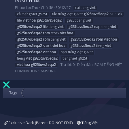
ROM CHINA...
PhuocLocTho
Chủ đề
30/12/17
cai tieng
viet
cài tiếng việt g925t
file tiếng việt g925t
g925tuvs5eqa2
6.0.1 ok
file
viet
hoa
g925tuvs5eqa2
g925t tiếng việt
g925tuvs5eqa2
file tieng
viet
g925tuvs5eqa2
nap tieng
viet
g925tuvs5eqa2
rom
stock
viet
hoa
g925tuvs5eqa2
rom
tieng
viet
g925tuvs5eqa2
rom
viet
hoa
g925tuvs5eqa2
stock
viet
hoa
g925tuvs5eqa2
tieng
viet
g925tuvs5eqa2
viet
hoa
nạp tiếng việt g925t
tieng
viet
g925tuvs5eqa2
tiếng việt g925t
Trả lời: 0
Diễn đàn:
ROM TIẾNG VIỆT
viet
hoa
g925tuvs5eqa2
COMINATION SAMSUNG
Tags
Exclusive Dark (Parent-DO-NOT-EDIT)
Tiếng Việt