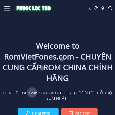
Welcome to
RomVietFones.com - CHUYÊN
CUNG CẤP ROM CHINA CHÍNH
HÃNG
LIÊN HỆ : 0909.246.370 ( ZALO/PHONE) - ĐỂ ĐƯỢC HỖ TRỢ
SỚM NHẤT .
Đăng nhập
Register