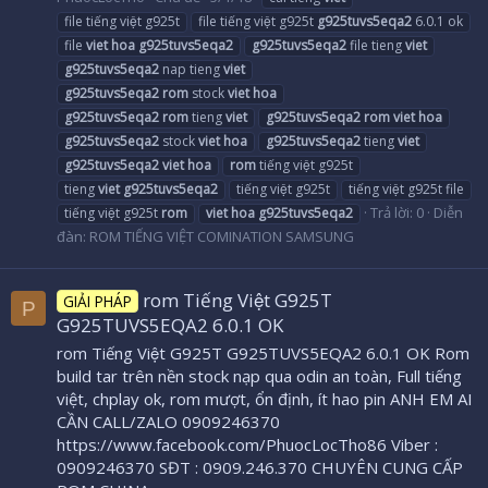
file tiếng việt g925t
file tiếng việt g925t
g925tuvs5eqa2
6.0.1 ok
file
viet
hoa
g925tuvs5eqa2
g925tuvs5eqa2
file tieng
viet
g925tuvs5eqa2
nap tieng
viet
g925tuvs5eqa2
rom
stock
viet
hoa
g925tuvs5eqa2
rom
tieng
viet
g925tuvs5eqa2
rom
viet
hoa
g925tuvs5eqa2
stock
viet
hoa
g925tuvs5eqa2
tieng
viet
g925tuvs5eqa2
viet
hoa
rom
tiếng việt g925t
tieng
viet
g925tuvs5eqa2
tiếng việt g925t
tiếng việt g925t file
Trả lời: 0
Diễn
tiếng việt g925t
rom
viet
hoa
g925tuvs5eqa2
đàn:
ROM TIẾNG VIỆT COMINATION SAMSUNG
rom Tiếng Việt G925T
GIẢI PHÁP
P
G925TUVS5EQA2 6.0.1 OK
rom Tiếng Việt G925T G925TUVS5EQA2 6.0.1 OK Rom
build tar trên nền stock nạp qua odin an toàn, Full tiếng
việt, chplay ok, rom mượt, ổn định, ít hao pin ANH EM AI
CẦN CALL/ZALO 0909246370
https://www.facebook.com/PhuocLocTho86 Viber :
0909246370 SĐT : 0909.246.370 CHUYÊN CUNG CẤP