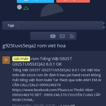
Tags
youtube
Liên hệ
RSS
Facebook
Twitter
g925tuvs5eqa2 rom viet hoa
rom Tiếng Việt G925T
GIẢI PHÁP
P
G925TUVS5EQA2 6.0.1 OK
Tiếng Việt G925T G925TUVS5EQA2 6.0.1 OK Việt hóa
trên nền stock rom ổn định ít hao pin hand reset không
mất tiêng việt Rom build Tar Flash qua odin ANH EM AI
CẦN CALL/ZALO 0909246370
https://www.facebook.com/PhuocLocTho86 Viber :
0909246370 SĐT : 0909.246.370 CHUYÊN CUNG CẤP
ROM CHINA...
PhuocLocTho
Chủ đề
5/1/18
cai tieng
viet