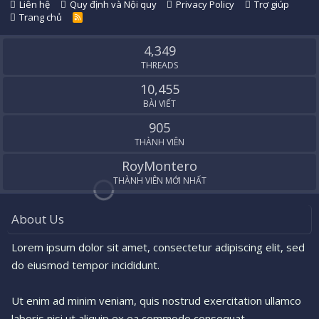
Liên hệ
Quy định và Nội quy
Privacy Policy
Trợ giúp
Trang chủ
R
S
S
4,349
THREADS
10,455
BÀI VIẾT
905
THÀNH VIÊN
RoyMontero
THÀNH VIÊN MỚI NHẤT
About Us
Lorem ipsum dolor sit amet, consectetur adipiscing elit, sed
do eiusmod tempor incididunt.
Ut enim ad minim veniam, quis nostrud exercitation ullamco
laboris nisi ut aliquip ex ea commodo consequat.