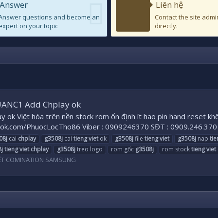
Answer
Liên hệ
Answer questions and become an
Contact the site admi
expert on your topic
directly.
CUANC1 Add Chplay ok
Việt hóa trên nền stock rom ổn định ít hao pin hand reset kh
k.com/PhuocLocTho86 Viber : 0909246370 SĐT : 0909.246.37
08j
cai
chplay
g3508j
cai
tieng
viet
ok
g3508j
file
tieng
viet
g3508j
nap
tie
j
tieng
viet
chplay
g3508j
treo logo
rom gốc
g3508j
rom stock
tieng
viet
IỆT COMINATION SAMSUNG