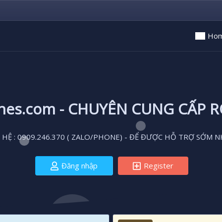
Ho
ones.com - CHUYÊN CUNG CẤP 
 HỆ : 0909.246.370 ( ZALO/PHONE) - ĐỂ ĐƯỢC HỖ TRỢ SỚM N
Đăng nhập
Register