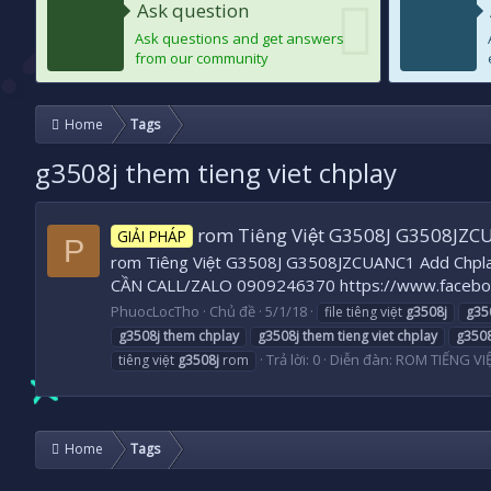
Ask question
Ask questions and get answers
from our community
Home
Tags
g3508j them tieng viet chplay
rom Tiêng Việt G3508J G3508JZ
GIẢI PHÁP
P
rom Tiêng Việt G3508J G3508JZCUANC1 Add Chplay ok 
CẦN CALL/ZALO 0909246370 https://www.faceboo
PhuocLocTho
Chủ đề
5/1/18
file tiêng việt
g3508j
g35
g3508j
them
chplay
g3508j
them
tieng
viet
chplay
g3508
Trả lời: 0
Diễn đàn:
ROM TIẾNG V
tiêng việt
g3508j
rom
Home
Tags