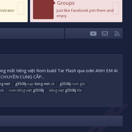
Groups
nistrator
Just like Facebook join them and
enjoy.
youtube
Liên hệ
RSS
Facebook
Twitter
ông mất tiêng việt Rom build Tar Flash qua odin ANH EM AI
0 CHUYÊN CUNG CẤP...
ng
viet
g3508j
nap
tieng
viet
ok
g3508j
rom gốc
ok
rom tiêng việt
g3508j
tiêng việt
g3508j
file