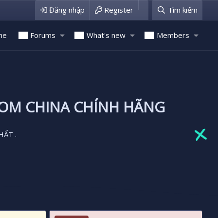
Đăng nhập
Register
Tìm kiếm
me
Forums
What's new
Members
ROM CHINA CHÍNH HÃNG
HẤT .