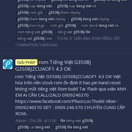
g3508j
nap
tieng
viet
g3508j
nap
tieng
viet
ok
g3508j
rom gốc
g3508j
them chplay
g3508j
them
tieng
viet
chplay
g3508j
tieng
viet
chplay
g3508j
treo logo
rom gốc
g3508j
rom stock
tieng
viet
ok
rom tiêng việt
g3508j
tiêng việt
g3508j
file
Trả lời: 0
Diễn đàn:
ROM TIẾNG VIỆT
tiêng việt
g3508j
rom
COMINATION SAMSUNG
rom Tiếng Việt G3508J
GIẢI PHÁP
G3508JZCUAOF1 4.3 OK
rom Tiếng Việt G3508J G3508JZCUAOF1 4.3 OK Việt
hóa trên nền stock rom ổn định ít hao pin hand reset
không mất tiêng việt Rom build Tar Flash qua odin ANH
EM AI CẦN CALL/ZALO 0909246370
https://www.facebook.com/PhuocLocTho86 Viber :
0909246370 SĐT : 0909.246.370 CHUYÊN CUNG CẤP
ROM...
Admin
Chủ đề
4/1/18
file
tiếng việt
g3508j
g3508j
cai
tieng
viet
g3508j
file
tieng
viet