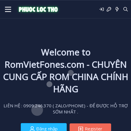
Welcome to
RomVietFones.com - CHUYÊN
CUNG CẤP ROM CHINA CHÍNH
HÃNG
LIÊN HỆ : 0909.246.370 ( ZALO/PHONE) - ĐỂ ĐƯỢC HỖ TRỢ
SỚM NHẤT .
Đăng nhập
Register