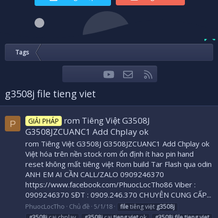
Tags
youtube
Liên hệ
RSS
Facebook
Twitter
g3508j file tieng viet
rom Tiêng Việt G3508J
GIẢI PHÁP
P
G3508JZCUANC1 Add Chplay ok
rom Tiêng Việt G3508J G3508JZCUANC1 Add Chplay ok
Việt hóa trên nền stock rom ổn định ít hao pin hand
reset không mất tiêng việt Rom build Tar Flash qua odin
ANH EM AI CẦN CALL/ZALO 0909246370
https://www.facebook.com/PhuocLocTho86 Viber :
0909246370 SĐT : 0909.246.370 CHUYÊN CUNG CẤP...
PhuocLocTho
Chủ đề
5/1/18
file
tiêng việt
g3508j
g3508j
cai chplay
g3508j
cai
tieng
viet
ok
g3508j
file
tieng
viet