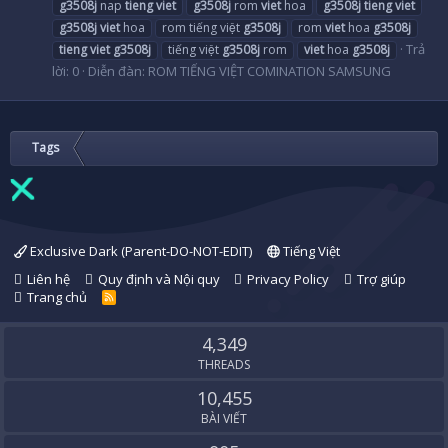
g3508j
nap
tieng
viet
g3508j
rom
viet
hoa
g3508j
tieng
viet
g3508j
viet
hoa
rom tiếng việt
g3508j
rom
viet
hoa
g3508j
Trả
tieng
viet
g3508j
tiếng việt
g3508j
rom
viet
hoa
g3508j
lời: 0
Diễn đàn:
ROM TIẾNG VIỆT COMINATION SAMSUNG
Tags
Exclusive Dark (Parent-DO-NOT-EDIT)
Tiếng Việt
Liên hệ
Quy định và Nội quy
Privacy Policy
Trợ giúp
Trang chủ
R
S
S
4,349
THREADS
10,455
BÀI VIẾT