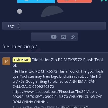
Tags
youtube
Liên hệ
RSS
Facebook
Twitter
file haier zio p2
File Haier Zio P2 MTK6572 Flash Tool
GIẢI PHÁP
P
ok
File Haier Zio P2 MTK6572 Flash Tool ok File gốc Flash
qua Tool cứu máy treo logo,brick,dính virut..vv File Hỗ
trợ xóa Google,riêng tư ok nếu có ANH EM AI CẦN
CALL/ZALO 0909246370
https://www.facebook.com/PhuocLocTho86 Viber :
0909246370 SĐT : 0909.246.370 CHUYÊN CUNG CẤP
ROM CHINA CHÍNH...
PhuocLocTho
Chủ đề
13/3/18
file
gốc
haier
zio
p2