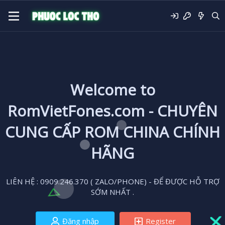
Welcome to
RomVietFones.com - CHUYÊN
CUNG CẤP ROM CHINA CHÍNH
HÃNG
LIÊN HỆ : 0909.246.370 ( ZALO/PHONE) - ĐỂ ĐƯỢC HỖ TRỢ
SỚM NHẤT .
Đăng nhập
Register