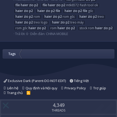
file
haier
zio
p2
file
haier
zio
p2
mtk6572 flash tool ok
haier
zio
p2
haier
zio
p2
file
haier
zio
p2
file
gốc
haier
zio
p2
rom
haier
zio
p2
rom gốc
haier
zio
p2
treo
haier
zio
p2
treo logo
haier
zio
p2
treo máy
rom gốc
haier
zio
p2
rom
haier
zio
p2
stock rom
haier
zio
p2
Trả lời: 0
Diễn đàn:
CHINA MOBILE
Tags
Exclusive Dark (Parent-DO-NOT-EDIT)
Tiếng Việt
Liên hệ
Quy định và Nội quy
Privacy Policy
Trợ giúp
Trang chủ
R
S
S
4,349
THREADS