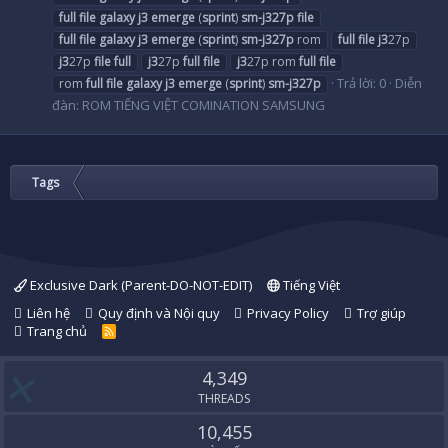
full
file
galaxy
j3
emerge
(
sprint
)
sm-j327p
file
full
file
galaxy
j3
emerge
(
sprint
)
sm-j327p
rom
full
file
j3
27p
j3
27p
file
full
j3
27p
full
file
j3
27p rom
full
file
Trả lời: 0
Diễn
rom
full
file
galaxy
j3
emerge
(
sprint
)
sm-j327p
đàn:
ROM TIẾNG VIỆT COMINATION SAMSUNG
Tags
Exclusive Dark (Parent-DO-NOT-EDIT)
Tiếng Việt
Liên hệ
Quy định và Nội quy
Privacy Policy
Trợ giúp
Trang chủ
R
S
S
4,349
THREADS
10,455