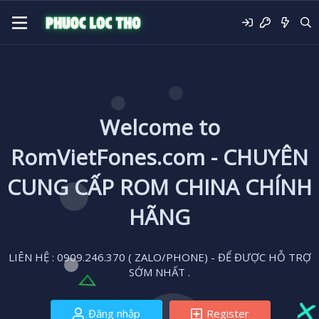
Welcome to
RomVietFones.com - CHUYÊN
CUNG CẤP ROM CHINA CHÍNH
HÃNG
LIÊN HỆ : 0909.246.370 ( ZALO/PHONE) - ĐỂ ĐƯỢC HỖ TRỢ
SỚM NHẤT .
Đăng nhập
Register