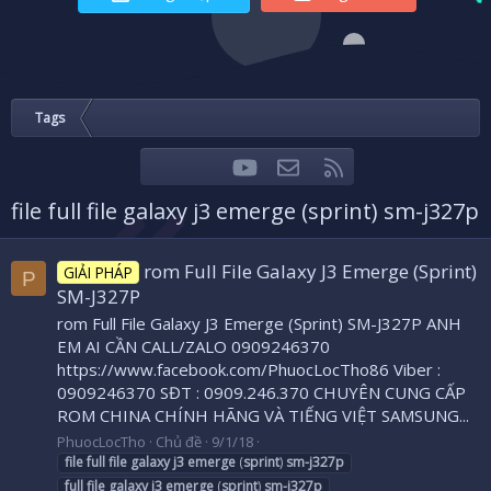
Tags
youtube
Liên hệ
RSS
Facebook
Twitter
file full file galaxy j3 emerge (sprint) sm-j327p
rom Full File Galaxy J3 Emerge (Sprint)
GIẢI PHÁP
P
SM-J327P
rom Full File Galaxy J3 Emerge (Sprint) SM-J327P ANH
EM AI CẦN CALL/ZALO 0909246370
https://www.facebook.com/PhuocLocTho86 Viber :
0909246370 SĐT : 0909.246.370 CHUYÊN CUNG CẤP
ROM CHINA CHÍNH HÃNG VÀ TIẾNG VIỆT SAMSUNG...
PhuocLocTho
Chủ đề
9/1/18
file
full
file
galaxy
j3
emerge
(
sprint
)
sm-j327p
full
file
galaxy
j3
emerge
(
sprint
)
sm-j327p