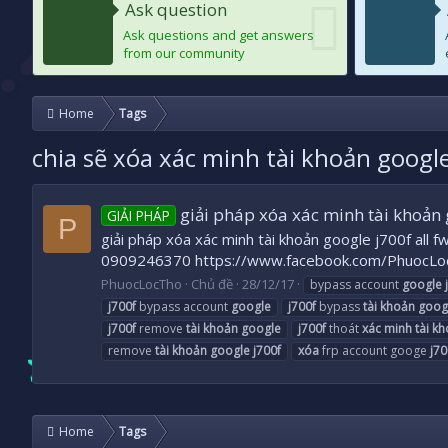
Ask question
Ask questions and get answers
from our community
Home
Tags
chia sẽ xóa xác minh tài khoản google
giải pháp xóa xác minh tài khoản g
GIẢI PHÁP
P
giải pháp xóa xác minh tài khoản google j700f all f
0909246370 https://www.facebook.com/PhuocLo
PhuocLocTho
Chủ đề
28/12/17
bypass account
google
j700f
bypass account
google
j700f
bypass
tài
khoản
goog
j700f
remove
tài
khoản
google
j700f
thoát
xác
minh
tài
kh
remove
tài
khoản
google
j700f
xóa
frp account googe
j70
Home
Tags