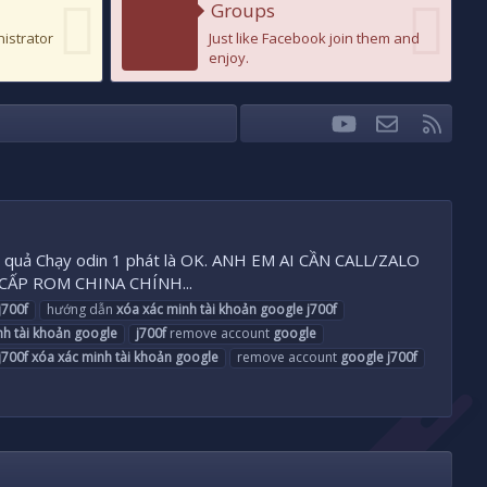
Groups
nistrator
Just like Facebook join them and
enjoy.
youtube
Liên hệ
RSS
Facebook
Twitter
iệu quả Chạy odin 1 phát là OK. ANH EM AI CẦN CALL/ZALO
 CẤP ROM CHINA CHÍNH...
j700f
hướng dẫn
xóa
xác
minh
tài
khoản
google
j700f
nh
tài
khoản
google
j700f
remove account
google
j700f
xóa
xác
minh
tài
khoản
google
remove account
google
j700f