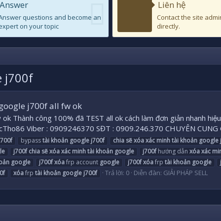
Answer
Liên hệ
Answer questions and become an
Contact the site admi
expert on your topic
directly.
 j700f
oogle j700f all fw ok
w ok Thành công 100% đã TEST all ok cách làm đơn giản nhanh h
cTho86 Viber : 0909246370 SĐT : 0909.246.370 CHUYÊN CUNG
j700f
bypass
tài
khoản
google
j700f
chia
sẽ
xóa
xác
minh
tài
khoản
google
le
j700f
chia
sẽ
xóa
xác
minh
tài
khoản
google
j700f
hướng dẫn
xóa
xác
mi
oản
google
j700f
xóa
frp account
google
j700f
xóa
frp
tài
khoản
google
Trả lời: 0
Diễn đàn:
GIẢI PHÁP SELL
0f
xóa
frp
tài
khoản
google
j700f