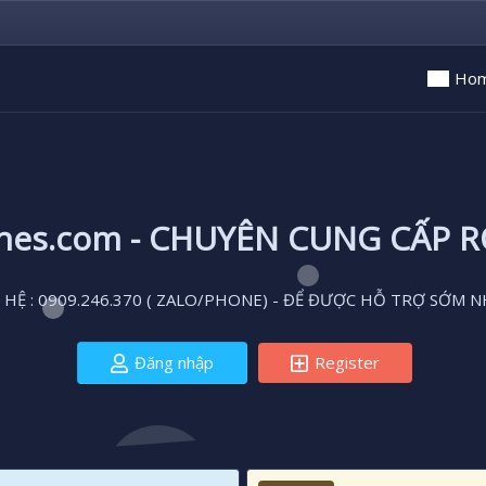
Ho
ones.com - CHUYÊN CUNG CẤP 
 HỆ : 0909.246.370 ( ZALO/PHONE) - ĐỂ ĐƯỢC HỖ TRỢ SỚM N
Đăng nhập
Register