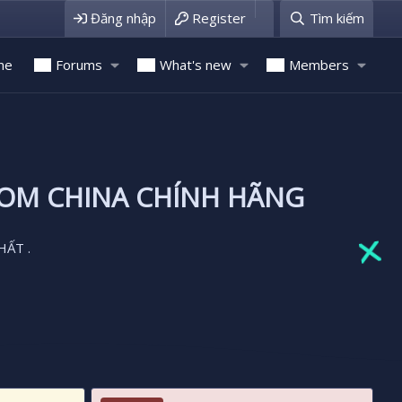
Đăng nhập
Register
Tìm kiếm
me
Forums
What's new
Members
ROM CHINA CHÍNH HÃNG
HẤT .