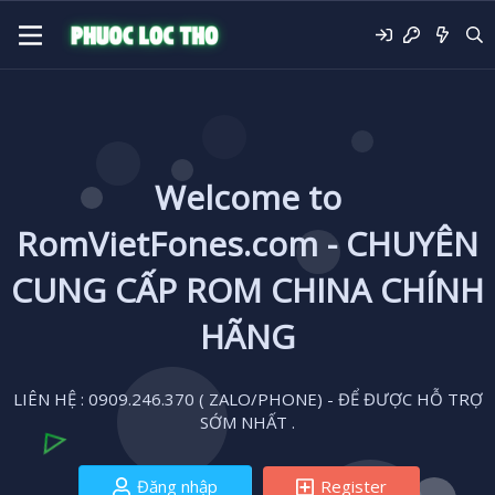
Welcome to
RomVietFones.com - CHUYÊN
CUNG CẤP ROM CHINA CHÍNH
HÃNG
LIÊN HỆ : 0909.246.370 ( ZALO/PHONE) - ĐỂ ĐƯỢC HỖ TRỢ
SỚM NHẤT .
Đăng nhập
Register