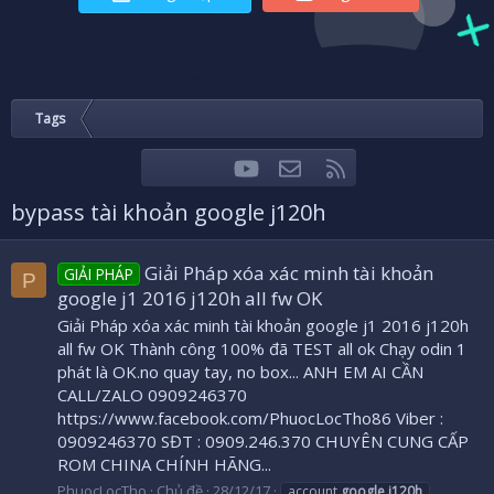
Tags
youtube
Liên hệ
RSS
Facebook
Twitter
bypass tài khoản google j120h
Giải Pháp xóa xác minh tài khoản
GIẢI PHÁP
P
google j1 2016 j120h all fw OK
Giải Pháp xóa xác minh tài khoản google j1 2016 j120h
all fw OK Thành công 100% đã TEST all ok Chạy odin 1
phát là OK.no quay tay, no box... ANH EM AI CẦN
CALL/ZALO 0909246370
https://www.facebook.com/PhuocLocTho86 Viber :
0909246370 SĐT : 0909.246.370 CHUYÊN CUNG CẤP
ROM CHINA CHÍNH HÃNG...
PhuocLocTho
Chủ đề
28/12/17
account
google
j120h