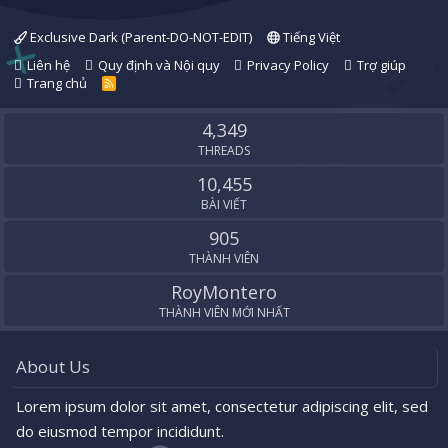
Exclusive Dark (Parent-DO-NOT-EDIT)
Tiếng Việt
Liên hệ
Quy định và Nội quy
Privacy Policy
Trợ giúp
Trang chủ
R
S
S
4,349
THREADS
10,455
BÀI VIẾT
905
THÀNH VIÊN
RoyMontero
THÀNH VIÊN MỚI NHẤT
About Us
Lorem ipsum dolor sit amet, consectetur adipiscing elit, sed
do eiusmod tempor incididunt.