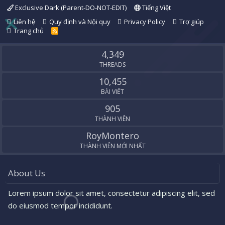
Exclusive Dark (Parent-DO-NOT-EDIT)
Tiếng Việt
Liên hệ
Quy định và Nội quy
Privacy Policy
Trợ giúp
Trang chủ
R
S
S
4,349
THREADS
10,455
BÀI VIẾT
905
THÀNH VIÊN
RoyMontero
THÀNH VIÊN MỚI NHẤT
About Us
Lorem ipsum dolor sit amet, consectetur adipiscing elit, sed
do eiusmod tempor incididunt.