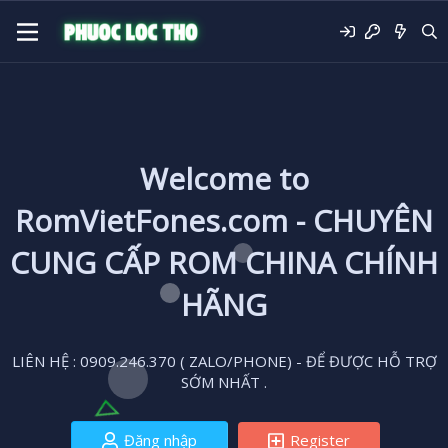
Welcome to
RomVietFones.com - CHUYÊN
CUNG CẤP ROM CHINA CHÍNH
HÃNG
LIÊN HỆ : 0909.246.370 ( ZALO/PHONE) - ĐỂ ĐƯỢC HỖ TRỢ
SỚM NHẤT .
Đăng nhập
Register