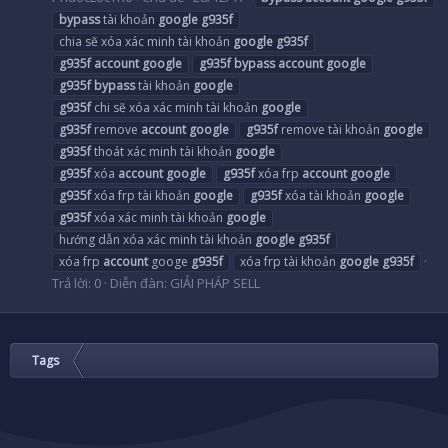
bypass
tài khoản
google
g935f
chia sẽ xóa xác minh tài khoản
google
g935f
g935f
account
google
g935f
bypass
account
google
g935f
bypass
tài khoản
google
g935f
chi sẽ xóa xác minh tài khoản
google
g935f
remove
account
google
g935f
remove tài khoản
google
g935f
thoát xác minh tài khoản
google
g935f
xóa
account
google
g935f
xóa frp
account
google
g935f
xóa frp tài khoản
google
g935f
xóa tài khoản
google
g935f
xóa xác minh tài khoản
google
hướng dẫn xóa xác minh tài khoản
google
g935f
xóa frp
account
googe
g935f
xóa frp tài khoản
google
g935f
Trả lời: 0
Diễn đàn:
GIẢI PHÁP SELL
Tags