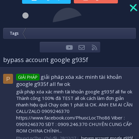
Tags
youtube
Liên hệ
RSS
Facebook
Twitter
bypass account google g935f
giải pháp xóa xác minh tài khoản
GIẢI PHÁP
P
google g935f all fw ok
giải pháp xóa xác minh tài khoản google g935f all fw ok
Thành công 100% đã TEST all ok cách làm đơn giản
nhanh hiệu quả Chạy odin 1 phát là OK. ANH EM AI CẦN
CALL/ZALO 0909246370
https://www.facebook.com/PhuocLocTho86 Viber :
0909246370 SĐT : 0909.246.370 CHUYÊN CUNG CẤP
ROM CHINA CHÍNH...
PhuocLocTho
Chủ đề
28/12/17
bypass
account
google
g935f