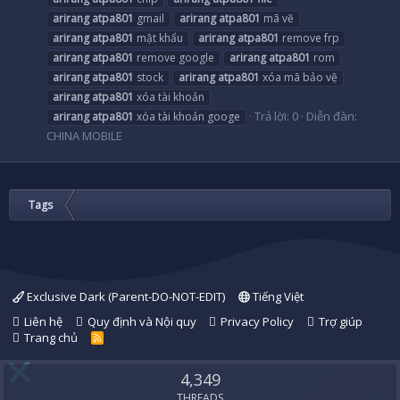
arirang
atpa801
gmail
arirang
atpa801
mã vẽ
arirang
atpa801
mật khẩu
arirang
atpa801
remove frp
arirang
atpa801
remove google
arirang
atpa801
rom
arirang
atpa801
stock
arirang
atpa801
xóa mã bảo vệ
arirang
atpa801
xóa tài khoản
Trả lời: 0
Diễn đàn:
arirang
atpa801
xóa tài khoản googe
CHINA MOBILE
Tags
Exclusive Dark (Parent-DO-NOT-EDIT)
Tiếng Việt
Liên hệ
Quy định và Nội quy
Privacy Policy
Trợ giúp
Trang chủ
R
S
S
4,349
THREADS