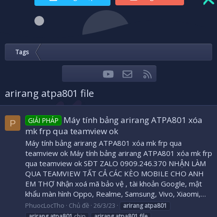
Tags
youtube
Liên hệ
RSS
Facebook
Twitter
arirang atpa801 file
Máy tính bảng arirang ATPA801 xóa
GIẢI PHÁP
P
mk frp qua teamview ok
Máy tính bảng arirang ATPA801 xóa mk frp qua
teamview ok Máy tính bảng arirang ATPA801 xóa mk frp
qua teamview ok SĐT ZALO 0909.246.370 NHẬN LÀM
QUA TEAMVIEW TẤT CẢ CÁC KÈO MOBILE CHO ANH
EM THỢ Nhận xoá mã bảo vệ , tài khoản Google, mật
khẩu màn hình Oppo, Realme, Samsung, Vivo, Xiaomi,…
PhuocLocTho
Chủ đề
26/3/23
arirang
atpa801
arirang
atpa801
chip
arirang
atpa801
file