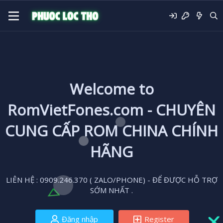
Welcome to
RomVietFones.com - CHUYÊN
CUNG CẤP ROM CHINA CHÍNH
HÃNG
LIÊN HỆ : 0909.246.370 ( ZALO/PHONE) - ĐỂ ĐƯỢC HỖ TRỢ
SỚM NHẤT .
Đăng nhập
Register