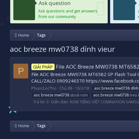
Ask question
Ask questions and get answers
from our community
Home
Tags
aoc breeze mw0738 dính vieur
File AOC Breeze MW0738 MT6582 
GIẢI PHÁP
P
File AOC Breeze MW0738 MT6582 SP Flash Tool OK Fi
CALL/ZALO 0909246370 https://www.facebook.c
PhuocLocTho
Chủ đề
10/2/18
aoc
breeze
mw0738
dính
aoc
breeze
mw0738
stock rom
aoc
breeze
mw0738
treo 
Trả lời: 0
Diễn đàn:
ROM TIẾNG VIỆT COMINATION SAMS
Home
Tags