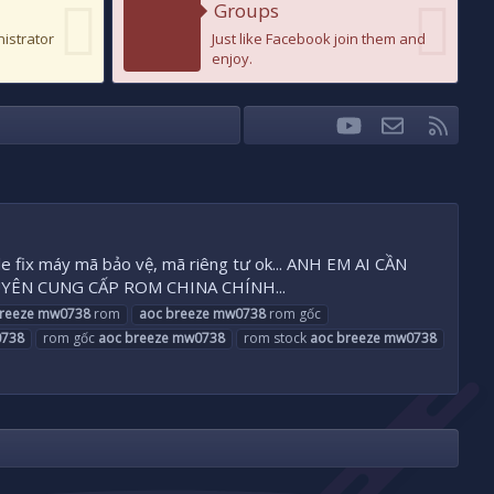
Groups
nistrator
Just like Facebook join them and
enjoy.
youtube
Liên hệ
RSS
Facebook
Twitter
le fix máy mã bảo vệ, mã riêng tư ok... ANH EM AI CẦN
HUYÊN CUNG CẤP ROM CHINA CHÍNH...
reeze
mw0738
rom
aoc
breeze
mw0738
rom gốc
738
rom gốc
aoc
breeze
mw0738
rom stock
aoc
breeze
mw0738