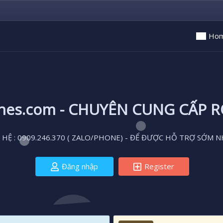
Ho
ones.com - CHUYÊN CUNG CẤP 
 HỆ : 0909.246.370 ( ZALO/PHONE) - ĐỂ ĐƯỢC HỖ TRỢ SỚM N
Đăng nhập
Register