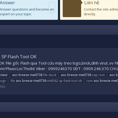
Answer
Liên hệ
Answer questions and become an
Contact the site admi
expert on your topic
directly.
SP Flash Tool OK
le gốc Flash qua Tool cứu máy treo logo,brick,dính virut..vv Fi
om/PhuocLocTho86 Viber : 0909246370 SĐT : 0909.246.370 C
vieur
aoc
breeze
mw0738
file stock
aoc
breeze
mw0738
nap rom
aoc
b
logo
file
aoc
breeze
mw0738
mt6582 sp flash tool ok
rom
aoc
breeze
mw0
UNG