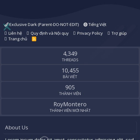
Exclusive Dark (Parent-DO-NOT-EDIT)
Tiếng Việt
Liên hệ
Quy định và Nội quy
Privacy Policy
Trợ giúp
Trang chủ
R
S
S
4,349
THREADS
10,455
BÀI VIẾT
905
THÀNH VIÊN
RoyMontero
THÀNH VIÊN MỚI NHẤT
About Us
Lorem ipsum dolor sit amet, consectetur adipiscing elit, sed