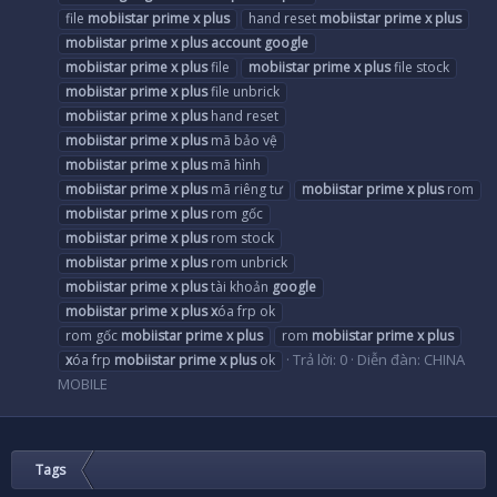
file
mobiistar
prime
x
plus
hand reset
mobiistar
prime
x
plus
mobiistar
prime
x
plus
account
google
mobiistar
prime
x
plus
file
mobiistar
prime
x
plus
file stock
mobiistar
prime
x
plus
file unbrick
mobiistar
prime
x
plus
hand reset
mobiistar
prime
x
plus
mã bảo vệ
mobiistar
prime
x
plus
mã hình
mobiistar
prime
x
plus
mã riêng tư
mobiistar
prime
x
plus
rom
mobiistar
prime
x
plus
rom gốc
mobiistar
prime
x
plus
rom stock
mobiistar
prime
x
plus
rom unbrick
mobiistar
prime
x
plus
tài khoản
google
mobiistar
prime
x
plus
x
óa frp ok
rom gốc
mobiistar
prime
x
plus
rom
mobiistar
prime
x
plus
Trả lời: 0
Diễn đàn:
CHINA
x
óa frp
mobiistar
prime
x
plus
ok
MOBILE
Tags