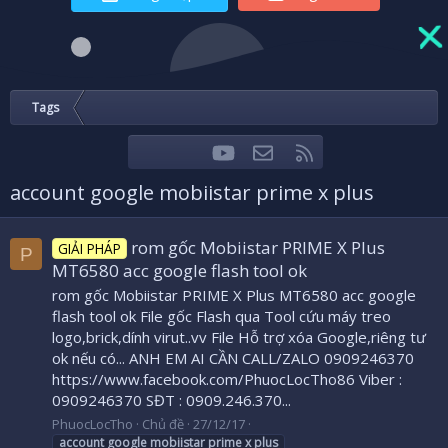
Tags
youtube
Liên hệ
RSS
Facebook
Twitter
account google mobiistar prime x plus
rom gốc Mobiistar PRIME X Plus
GIẢI PHÁP
P
MT6580 acc google flash tool ok
rom gốc Mobiistar PRIME X Plus MT6580 acc google
flash tool ok File gốc Flash qua Tool cứu máy treo
logo,brick,dính virut..vv File Hỗ trợ xóa Google,riêng tư
ok nếu có... ANH EM AI CẦN CALL/ZALO 0909246370
https://www.facebook.com/PhuocLocTho86 Viber :
0909246370 SĐT : 0909.246.370...
PhuocLocTho
Chủ đề
27/12/17
account
google
mobiistar
prime
x
plus