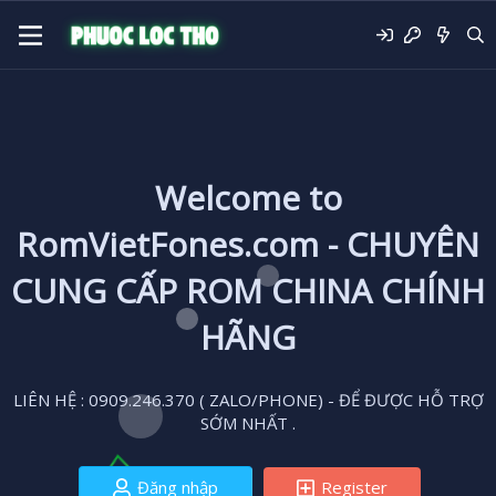
Welcome to
RomVietFones.com - CHUYÊN
CUNG CẤP ROM CHINA CHÍNH
HÃNG
LIÊN HỆ : 0909.246.370 ( ZALO/PHONE) - ĐỂ ĐƯỢC HỖ TRỢ
SỚM NHẤT .
Đăng nhập
Register