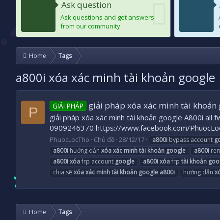
Ask question
Ask questions and get answers
from our community
Home
Tags
a800i xóa xác minh tài khoản google
giải pháp xóa xác minh tài khoản 
GIẢI PHÁP
P
giải pháp xóa xác minh tài khoản google A800i all 
0909246370 https://www.facebook.com/PhuocLo
PhuocLocTho
Chủ đề
28/12/17
a800i
bypass account
g
a800i
hướng dẫn
xóa
xác
minh
tài
khoản
google
a800i
rem
a800i
xóa
frp account
google
a800i
xóa
frp
tài
khoản
goo
chia sẽ
xóa
xác
minh
tài
khoản
google
a800i
hướng dẫn
x
Home
Tags