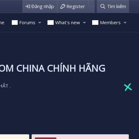
Đăng nhập
Register
Tìm kiếm
me
Forums
What's new
Members
ROM CHINA CHÍNH HÃNG
HẤT .