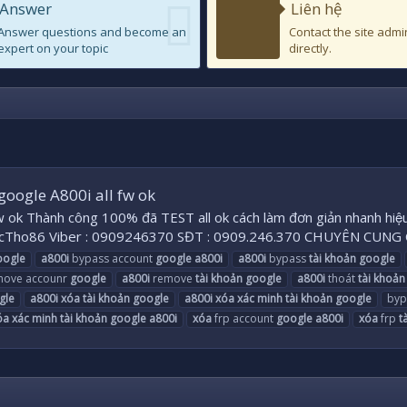
Answer
Liên hệ
Answer questions and become an
Contact the site admi
expert on your topic
directly.
google A800i all fw ok
fw ok Thành công 100% đã TEST all ok cách làm đơn giản nhanh 
cTho86 Viber : 0909246370 SĐT : 0909.246.370 CHUYÊN CUNG
oogle
a800i
bypass account
google
a800i
a800i
bypass
tài
khoản
google
ove accounr
google
a800i
remove
tài
khoản
google
a800i
thoát
tài
khoản
gle
a800i
xóa
tài
khoản
google
a800i
xóa
xác
minh
tài
khoản
google
byp
óa
xác
minh
tài
khoản
google
a800i
xóa
frp account
google
a800i
xóa
frp
t