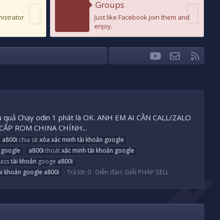
Groups
nistrator
Just like Facebook join them and
enjoy.
youtube
Liên hệ
RSS
Facebook
Twitter
hiệu quả Chạy odin 1 phát là OK. ANH EM AI CẦN CALL/ZALO
 CẤP ROM CHINA CHÍNH...
a800i
chia sẽ
xóa
xác
minh
tài
khoản
google
google
a800i
thoát
xác
minh
tài
khoản
google
ass
tài
khoản
googe
a800i
Trả lời: 0
Diễn đàn:
GIẢI PHÁP SELL
ài
khoản
google
a800i