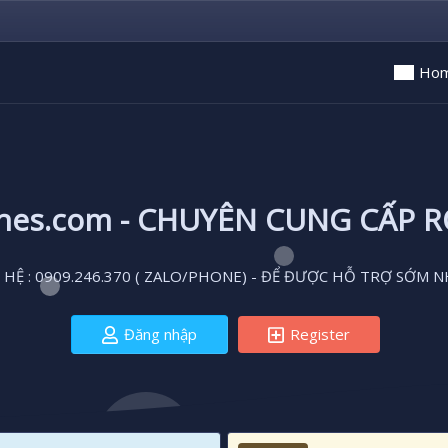
Ho
ones.com - CHUYÊN CUNG CẤP 
 HỆ : 0909.246.370 ( ZALO/PHONE) - ĐỂ ĐƯỢC HỖ TRỢ SỚM N
Đăng nhập
Register