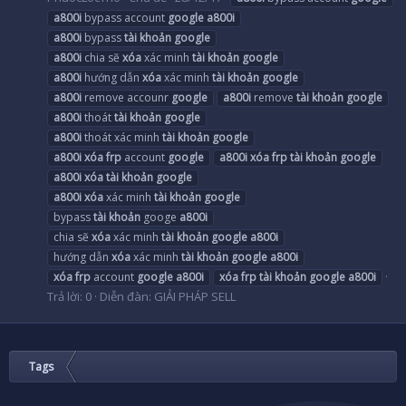
a800i
bypass account
google
a800i
a800i
bypass
tài
khoản
google
a800i
chia sẽ
xóa
xác minh
tài
khoản
google
a800i
hướng dẫn
xóa
xác minh
tài
khoản
google
a800i
remove accounr
google
a800i
remove
tài
khoản
google
a800i
thoát
tài
khoản
google
a800i
thoát xác minh
tài
khoản
google
a800i
xóa
frp
account
google
a800i
xóa
frp
tài
khoản
google
a800i
xóa
tài
khoản
google
a800i
xóa
xác minh
tài
khoản
google
bypass
tài
khoản
googe
a800i
chia sẽ
xóa
xác minh
tài
khoản
google
a800i
hướng dẫn
xóa
xác minh
tài
khoản
google
a800i
xóa
frp
account
google
a800i
xóa
frp
tài
khoản
google
a800i
Trả lời: 0
Diễn đàn:
GIẢI PHÁP SELL
Tags