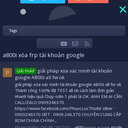
Tags
youtube
Liên hệ
RSS
Facebook
Twitter
a800i xóa frp tài khoản google
giải pháp xóa xác minh tài khoản
GIẢI PHÁP
P
google A800i all fw ok
giải pháp xóa xác minh tài khoản google A800i all fw ok
Thành công 100% đã TEST all ok cách làm đơn giản
nhanh hiệu quả Chạy odin 1 phát là OK. ANH EM AI CẦN
CALL/ZALO 0909246370
https://www.facebook.com/PhuocLocTho86 Viber :
0909246370 SĐT : 0909.246.370 CHUYÊN CUNG CẤP
ROM CHINA CHÍNH...
PhuocLocTho
Chủ đề
28/12/17
a800i
bypass account
google