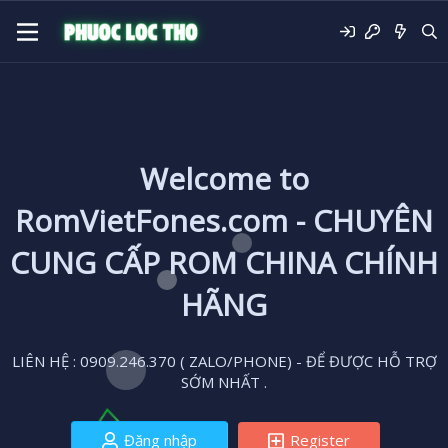
Welcome to
RomVietFones.com - CHUYÊN
CUNG CẤP ROM CHINA CHÍNH
HÃNG
LIÊN HỆ : 0909.246.370 ( ZALO/PHONE) - ĐỂ ĐƯỢC HỖ TRỢ
SỚM NHẤT .
Đăng nhập
Register