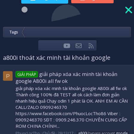
Tags
youtube
Liên hệ
RSS
Facebook
Twitter
a800i thoát xác minh tài khoản google
giải pháp xóa xác minh tài khoản
GIẢI PHÁP
P
google A800i all fw ok
giải pháp xóa xác minh tài khoản google A800i all fw ok
Thành công 100% đã TEST all ok cách làm đơn giản
nhanh hiệu quả Chạy odin 1 phát là OK. ANH EM AI CẦN
CALL/ZALO 0909246370
https://www.facebook.com/PhuocLocTho86 Viber :
0909246370 SĐT : 0909.246.370 CHUYÊN CUNG CẤP
ROM CHINA CHÍNH...
PhuocLocTho
Chủ đề
28/12/17
a800i
bypass account
google