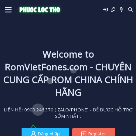
Welcome to
RomVietFones.com - CHUYÊN
CUNG CẤP ROM CHINA CHÍNH
HÃNG
LIÊN HỆ : 0909.246.370 ( ZALO/PHONE) - ĐỂ ĐƯỢC HỖ TRỢ
SỚM NHẤT .
Đăng nhập
Register