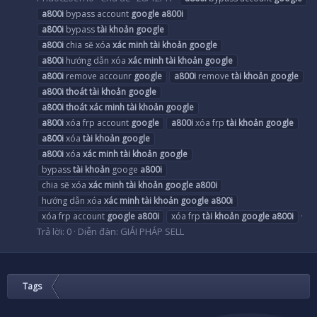
a800i
bypass account
google
a800i
a800i
bypass
tài
khoản
google
a800i
chia sẽ xóa
xác
minh
tài
khoản
google
a800i
hướng dẫn xóa
xác
minh
tài
khoản
google
a800i
remove accounr
google
a800i
remove
tài
khoản
google
a800i
thoát
tài
khoản
google
a800i
thoát
xác
minh
tài
khoản
google
a800i
xóa frp account
google
a800i
xóa frp
tài
khoản
google
a800i
xóa
tài
khoản
google
a800i
xóa
xác
minh
tài
khoản
google
bypass
tài
khoản
googe
a800i
chia sẽ xóa
xác
minh
tài
khoản
google
a800i
hướng dẫn xóa
xác
minh
tài
khoản
google
a800i
xóa frp account
google
a800i
xóa frp
tài
khoản
google
a800i
Trả lời: 0
Diễn đàn:
GIẢI PHÁP SELL
Tags