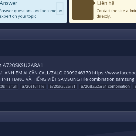
Answer
Liên hệ
Answer questions and become an
Contact the site admi
expert on your topic
directly.
s A720SKSU2ARA1
 ANH EM AI CẦN CALL/ZALO 0909246370 https://www.facebook
 HÃNG VÀ TIẾNG VIỆT SAMSUNG File combination samsung a720s 
20s
file full
a720s
full file
a720s
ksu2ara1
a720s
ksu2ara1
combination