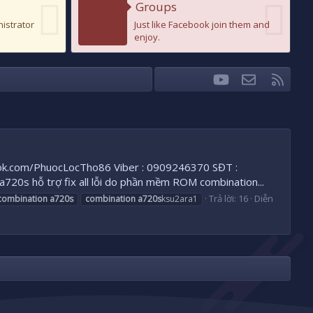
Groups
nistrator
Just like Facebook join them and
enjoy.
youtube
Liên hệ
RSS
Facebook
Twitter
.com/PhuocLocTho86 Viber : 0909246370 SĐT :
hỗ trợ fix all lỗi do phần mềm ROM combination...
Trả lời: 16
Diễn
combination
a720s
combination
a720s
ksu2ara1