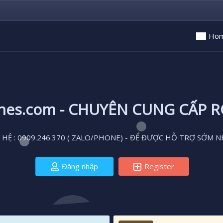
Ho
ones.com - CHUYÊN CUNG CẤP 
 HỆ : 0909.246.370 ( ZALO/PHONE) - ĐỂ ĐƯỢC HỖ TRỢ SỚM N
Đăng nhập
Register