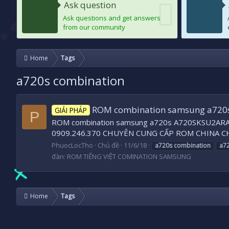
Ask question
Ask questions and get answers
from our community
Home
Tags
a720s combination
ROM combination samsung a720
GIẢI PHÁP
P
ROM combination samsung a720s A720SKSU2ARA1
0909.246.370 CHUYÊN CUNG CẤP ROM CHINA CHÍNH
PhuocLocTho
Chủ đề
11/6/18
a720s
combination
a7
đàn:
ROM TIẾNG VIỆT COMINATION SAMSUNG
Home
Tags