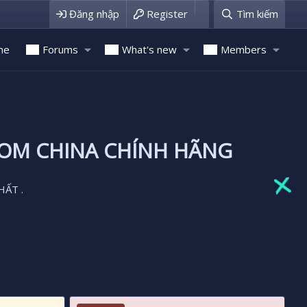
Đăng nhập
Register
Tìm kiếm
me
Forums
What's new
Members
ROM CHINA CHÍNH HÃNG
HẤT .