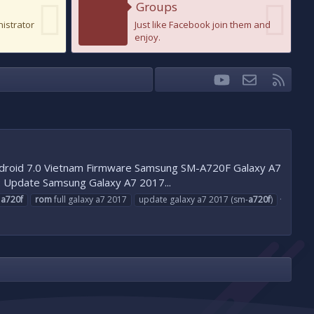
Groups
nistrator
Just like Facebook join them and
enjoy.
youtube
Liên hệ
RSS
Facebook
Twitter
ndroid 7.0 Vietnam Firmware Samsung SM-A720F Galaxy A7
 Update Samsung Galaxy A7 2017...
g
a720f
rom
full galaxy a7 2017
update galaxy a7 2017 (sm-
a720f
)