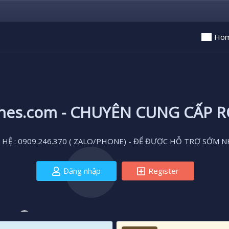
Ho
ones.com - CHUYÊN CUNG CẤP 
 HỆ : 0909.246.370 ( ZALO/PHONE) - ĐỂ ĐƯỢC HỖ TRỢ SỚM N
Đăng nhập
Register