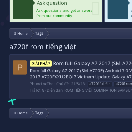
Ask question
Ask questions and get answers
from our community
Home
Tags
a720f rom tiếng việt
Rom full Galaxy A7 2017 (SM-A72
GIẢI PHÁP
P
Rom full Galaxy A7 2017 (SM-A720F) Android 7.0
2017 A720FXXU2BQI7 Vietnam Update Galaxy A7 20
PhuocLocTho
Chủ đề
21/5/18
a720f
full file
a720f
ro
Trả lời: 8
Diễn đàn:
ROM TIẾNG VIỆT COMINATION SAMSU
Home
Tags