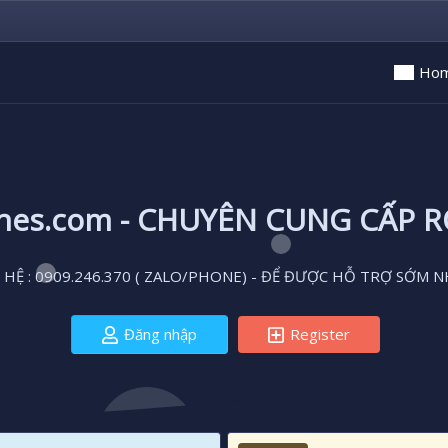
Ho
ones.com - CHUYÊN CUNG CẤP 
 HỆ : 0909.246.370 ( ZALO/PHONE) - ĐỂ ĐƯỢC HỖ TRỢ SỚM N
Đăng nhập
Register