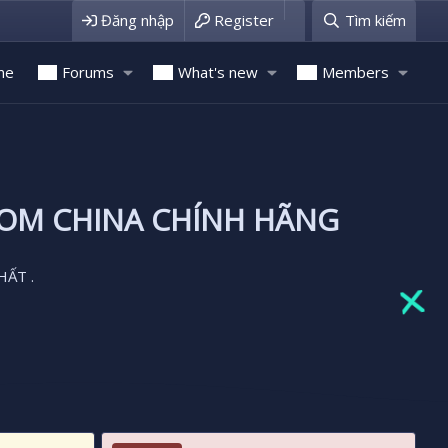
Đăng nhập
Register
Tìm kiếm
me
Forums
What's new
Members
ROM CHINA CHÍNH HÃNG
HẤT .