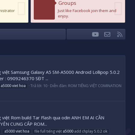
Groups
nistrator
Just like Facebook join them and
enjoy.
youtube
Liên hệ
RSS
Facebook
Twitter
ếng việt Samsung Galaxy A5 SM-A5000 Android Lollipop 5.0.2
 : 0909246370 SĐT ...
Trả lời: 10
Diễn đàn:
ROM TIẾNG VIỆT COMINATION
a5000
viet
hoa
iêng việt Rom build Tar Flash qua odin ANH EM AI CẦN
UYÊN CUNG CẤP ROM...
a5000
viet
hoa
file full tiếng việt
a5000
add chplay 5.0.2 ok