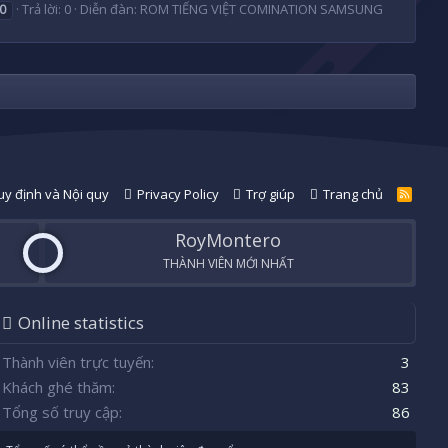
Trả lời: 0
Diễn đàn:
ROM TIẾNG VIỆT COMINATION SAMSUNG
0
y định và Nội quy
Privacy Policy
Trợ giúp
Trang chủ
R
S
S
RoyMontero
THÀNH VIÊN MỚI NHẤT
Online statistics
Thành viên trực tuyến
3
Khách ghé thăm
83
Tổng số truy cập
86