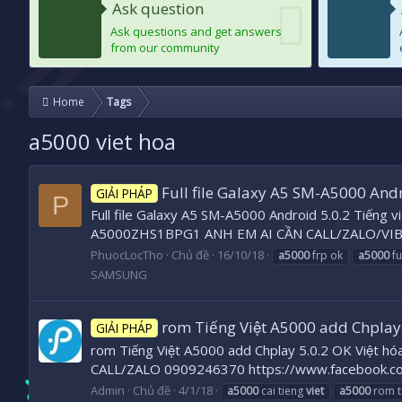
Ask question
Ask questions and get answers
from our community
Home
Tags
a5000 viet hoa
Full file Galaxy A5 SM-A5000 Andr
GIẢI PHÁP
P
Full file Galaxy A5 SM-A5000 Android 5.0.2 Tiếng v
A5000ZHS1BPG1 ANH EM AI CẦN CALL/ZALO/VIBER
PhuocLocTho
Chủ đề
16/10/18
a5000
frp ok
a5000
ful
SAMSUNG
rom Tiếng Việt A5000 add Chplay
GIẢI PHÁP
rom Tiếng Việt A5000 add Chplay 5.0.2 OK Việt hó
CALL/ZALO 0909246370 https://www.facebook.c
Admin
Chủ đề
4/1/18
a5000
cai tieng
viet
a5000
rom t