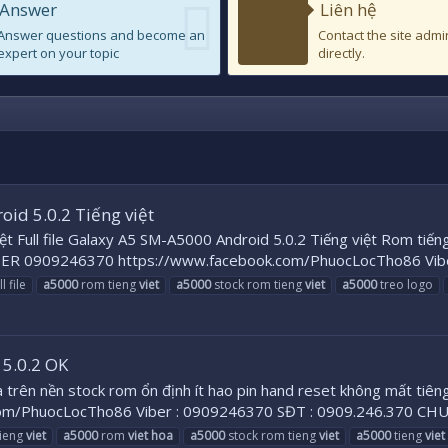
Answer
Liên hệ
Answer questions and become an
Contact the site admi
expert on your topic
directly.
oid 5.0.2 Tiếng việt
iệt Full file Galaxy A5 SM-A5000 Android 5.0.2 Tiếng việt Rom ti
 0909246370 https://www.facebook.com/PhuocLocTho86 Viber
l file
a5000
rom tieng
viet
a5000
stock rom tieng
viet
a5000
treo logo
 5.0.2 OK
a trên nền stock rom ổn định ít hao pin hand reset không mất t
om/PhuocLocTho86 Viber : 0909246370 SĐT : 0909.246.370 CH
ieng
viet
a5000
rom
viet
hoa
a5000
stock rom tieng
viet
a5000
tieng
viet