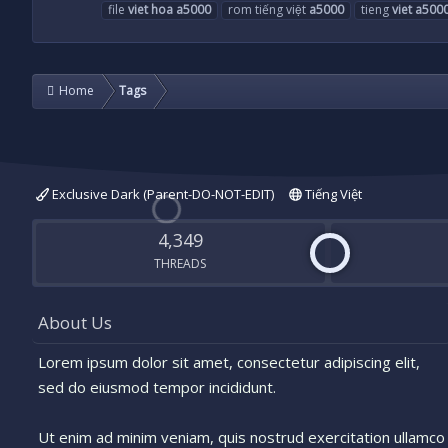
file
viet
hoa
a5000
rom tiếng việt
a5000
tieng
viet
a500
Home
Tags
Exclusive Dark (Parent-DO-NOT-EDIT)
Tiếng Việt
4,349
THREADS
About Us
Lorem ipsum dolor sit amet, consectetur adipiscing elit,
sed do eiusmod tempor incididunt.
Ut enim ad minim veniam, quis nostrud exercitation ullamco