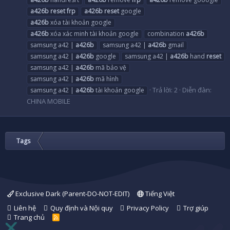
a426b
reset
frp
a426b
reset
google
a426b
xóa tài khoản google
a426b
xóa xác minh tài khoản google
combination
a426b
samsung a42 |
a426b
samsung a42 |
a426b
gmail
samsung a42 |
a426b
google
samsung a42 |
a426b
hand
reset
samsung a42 |
a426b
mã bảo vệ
samsung a42 |
a426b
mã hình
Trả lời: 2
Diễn đàn:
samsung a42 |
a426b
tài khoản google
CHINA MOBILE
Tags
Exclusive Dark (Parent-DO-NOT-EDIT)
Tiếng Việt
Liên hệ
Quy định và Nội quy
Privacy Policy
Trợ giúp
Trang chủ
R
S