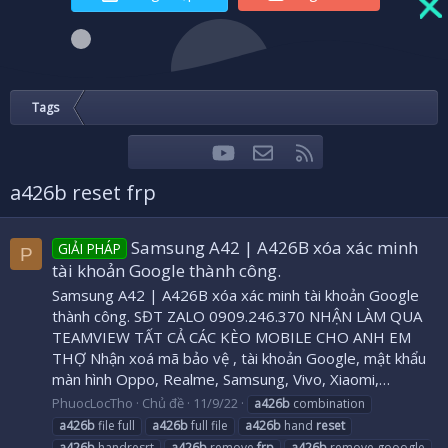
Tags
youtube
Liên hệ
RSS
Facebook
Twitter
a426b reset frp
Samsung A42 | A426B xóa xác minh
GIẢI PHÁP
P
tài khoản Google thành công.
Samsung A42 | A426B xóa xác minh tài khoản Google
thành công. SĐT ZALO 0909.246.370 NHẬN LÀM QUA
TEAMVIEW TẤT CẢ CÁC KÈO MOBILE CHO ANH EM
THỢ Nhận xoá mã bảo vệ , tài khoản Google, mật khẩu
màn hình Oppo, Realme, Samsung, Vivo, Xiaomi,…
PhuocLocTho
Chủ đề
11/9/22
a426b
combination
a426b
file full
a426b
full file
a426b
hand
reset
a426b
handresrt
a426b
remove
frp
a426b
remove gooogle