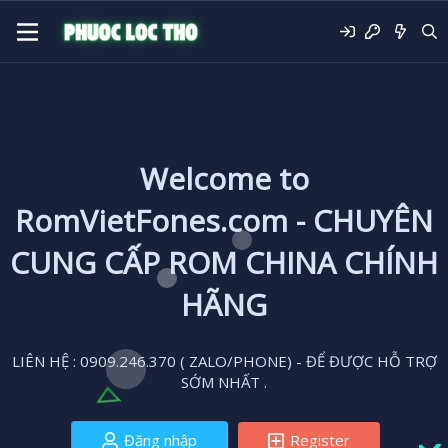
Welcome to
RomVietFones.com - CHUYÊN
CUNG CẤP ROM CHINA CHÍNH
HÃNG
LIÊN HỆ : 0909.246.370 ( ZALO/PHONE) - ĐỂ ĐƯỢC HỖ TRỢ
SỚM NHẤT .
Đăng nhập
Register