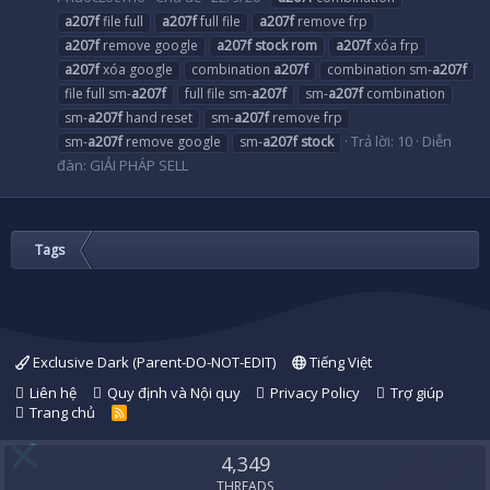
a207f
file full
a207f
full file
a207f
remove frp
a207f
remove google
a207f
stock
rom
a207f
xóa frp
a207f
xóa google
combination
a207f
combination sm-
a207f
file full sm-
a207f
full file sm-
a207f
sm-
a207f
combination
sm-
a207f
hand reset
sm-
a207f
remove frp
Trả lời: 10
Diễn
sm-
a207f
remove google
sm-
a207f
stock
đàn:
GIẢI PHÁP SELL
Tags
Exclusive Dark (Parent-DO-NOT-EDIT)
Tiếng Việt
Liên hệ
Quy định và Nội quy
Privacy Policy
Trợ giúp
Trang chủ
R
S
S
4,349
THREADS