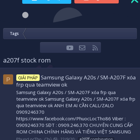
Tags
youtube
Liên hệ
RSS
Facebook
Twitter
a207f stock rom
Samsung Galaxy A20s / SM-A207F xóa
GIẢI PHÁP
P
frp qua teamview ok
Samsung Galaxy A20s / SM-A207F xóa frp qua
teamview ok Samsung Galaxy A20s / SM-A207F xóa frp
qua teamview ok ANH EM AI CẦN CALL/ZALO
0909246370
https://www.facebook.com/PhuocLocTho86 Viber :
0909246370 SĐT : 0909.246.370 CHUYÊN CUNG CẤP
ROM CHINA CHÍNH HÃNG VÀ TIẾNG VIỆT SAMSUNG
PhuocLocTho
Chủ đề
22/9/20
a207f
combination