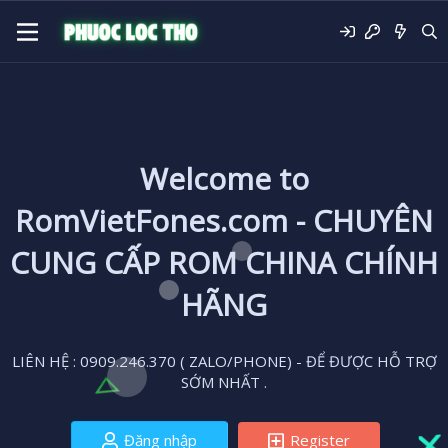
Welcome to
RomVietFones.com - CHUYÊN
CUNG CẤP ROM CHINA CHÍNH
HÃNG
LIÊN HỆ : 0909.246.370 ( ZALO/PHONE) - ĐỂ ĐƯỢC HỖ TRỢ
SỚM NHẤT .
Đăng nhập
Register